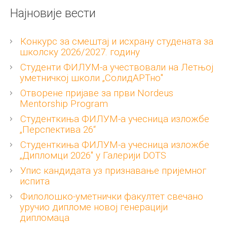
Најновије вести
Конкурс за смештај и исхрану студената за
школску 2026/2027. годину
Студенти ФИЛУМ-а учествовали на Летњој
уметничкој школи „СолидАРТно"
Отворене пријаве за први Nordeus
Mentorship Program
Студенткиња ФИЛУМ-а учесница изложбе
„Перспектива 26“
Студенткиња ФИЛУМ-а учесница изложбе
„Дипломци 2026" у Галерији DOTS
Упис кандидата уз признавање пријемног
испита
Филолошко-уметнички факултет свечано
уручио дипломе новој генерацији
дипломаца