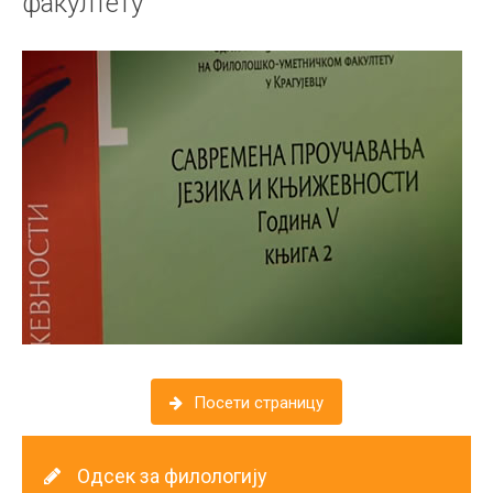
факултету
Посетите део сајта посвећен Одсеку за филологију
Посети страницу
Одсек за филологију