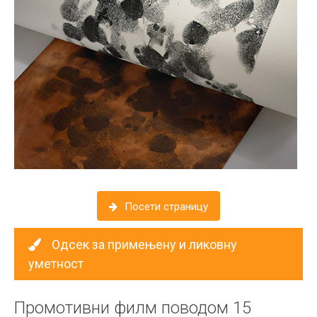
Посетите део сајта Одсека за примењену у ликовну уметност
Посети страницу
Одсек за примењену и ликовну
уметност
Промотивни филм поводом 15