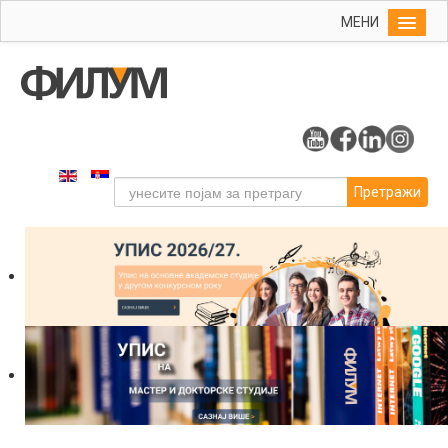
МЕНИ
Почетна
Упис
ФИЛУМ
Студије
Претражи
Наука
Уметност
Издаваштво
Библиотека
Студенти
Међународна