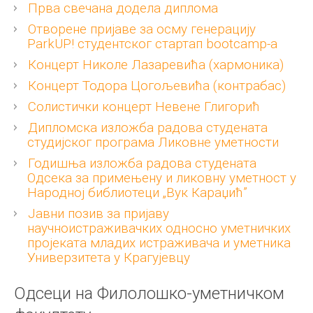
Прва свечана додела диплома
Отворене пријаве за осму генерацију
ParkUP! студентског стартап bootcamp-а
Концерт Николе Лазаревића (хармоника)
Концерт Тодора Цогољевића (контрабас)
Солистички концерт Невене Глигорић
Дипломска изложба радова студената
студијског програма Ликовне уметности
Годишња изложба радова студената
Одсека за примењену и ликовну уметност у
Народној библиотеци „Вук Караџић”
Јавни позив за пријаву
научноистраживачких односно уметничких
пројеката младих истраживача и уметника
Универзитета у Крагујевцу
Одсеци на Филолошко-уметничком