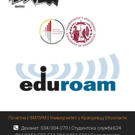
Почетна
|
ФИЛУМ
|
Универзитет у Крагујевцу
|
Контакти
Деканат: 034/304-270 | Студентска служба:Б24