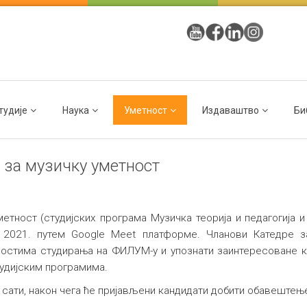
тудије
Наука
Уметност
Издаваштво
Би
 за музичку уметност
етност (студијских програма Музичка теорија и педагогија 
 2021. путем Google Meet платформе. Чланови Катедре за
остима студирања на ФИЛУМ-у и упознати заинтересоване ка
тудијским програмима.
 12 сати, након чега ће пријављени кандидати добити обавештењ