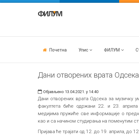
Почетна
Упис
ФИЛУМ
С
Дани отворених врата Одсека
Објављено 13.04.2021. у 14:40
Дани отворених врата Одсека за музичку ум
факултета биће одржани 22. и 23. априла
медијима пружиће све информације о предн
као и са начином студирања на поменутим с
Пријава ће трајати од 12. до 19. априла, до