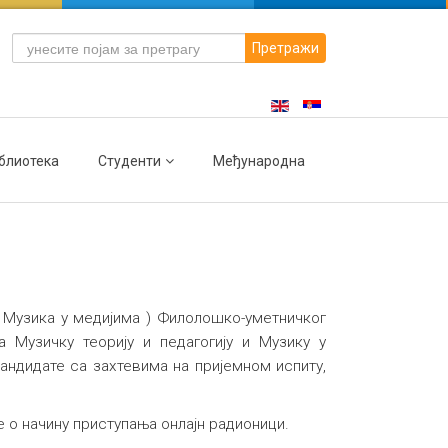
Претражи
блиотека
Студенти
Међународна
и Музика у медијима ) Филолошко-уметничког
 Музичку теорију и педагогију и Музику у
ндидате са захтевима на пријемном испиту,
е о начину приступања онлајн радионици.