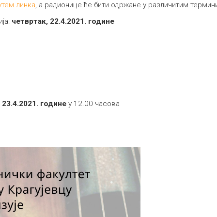
утем линка
, а радионице ће бити одржане у различитим терми
ија:
четвртак, 22.4.2021. године
 23.4.2021. године
у 12.00 часова