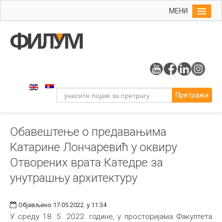
МЕНИ
Почетна
Упис
ФИЛУМ
Студије
Претражи
Наука
Уметност
Обавештење о предавањима
Музичка уметност
Катарине Лончаревић у оквиру
Примењена и ликовна уметност
Отворених врата Катедре за
Галерија
унутрашњу архитектуру
Издаваштво
Библиотека
Објављено 17.05.2022. у 11:34
У среду 18. 5. 2022. године, у просторијама Факултета
Студенти