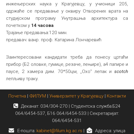
инжењерских наука у Крагујевцу, у учионици 205,
Међународна
одржаће се предавање у оквиру Отворених врата на
студијском програму Унутрашња архитектура са
почетком у
14 часова
.
Трајање предавања:120 мин.
предавач: ванр. проф. Катарина Лончаревић
Заинтересовани кандидати треба да понесу цртаћи
прибор (Б2 оловке, гумице, резаче, лењире), а4 папире и
паусе, 2 хамера дим. 70*50цм, ,,Охо" лепак и
scotch
лепљиву траку.
Почетна
|
ФИЛУМ
|
Универзитет у Крагујевцу
|
Контакти
Деканат: 034/304-270 | Студентска служба:Б24
064/6454-537, Б16 064/6454-533 | Секретаријат:
064/6454-531
E-пошта:
kabinet@filum.kg.ac.rs
|
Адреса: улица