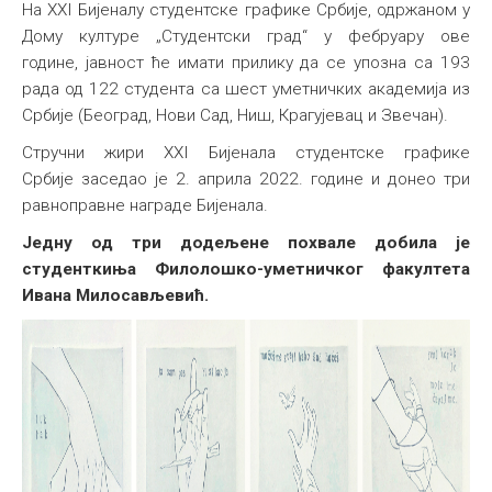
На XXI Бијеналу студентске графике Србије, одржаном у
Међународна
Дому културе „Студентски град“ у фебруару ове
године, јавност ће имати прилику да се упозна са 193
рада од 122 студента са шест уметничких академија из
Србије (Београд, Нови Сад, Ниш, Крагујевац и Звечан).
Стручни жири XXI Бијенала студентске графике
Србије заседао је 2. априла 2022. године и донео три
равноправне награде Бијенала.
Једну од три додељене похвале добила је
студенткиња Филолошко-уметничког факултета
Ивана Милосављевић.