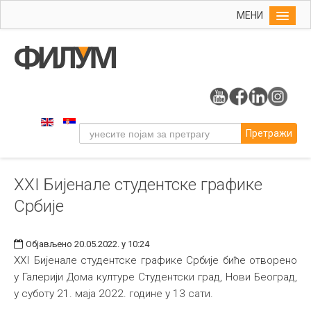
МЕНИ
Почетна
Упис
ФИЛУМ
Студије
Претражи
Наука
Уметност
XXI Бијеналe студентске графике
Музичка уметност
Србије
Примењена и ликовна уметност
Галерија
Објављено 20.05.2022. у 10:24
Издаваштво
XXI Бијенале студентске графике Србије биће отворено
у Галерији Дома културе Студентски град, Нови Београд,
Библиотека
у суботу 21. маја 2022. године у 13 сати.
Студенти