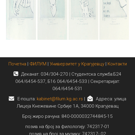
Почетна
|
ФИЛУМ
|
Универзитет у Крагујевцу
|
Контакти
Деканат: 034/304-270 | Студентска служба:Б24
064/6454-537, Б16 064/6454-533 | Секретаријат:
064/6454-531
E-пошта:
kabinet@filum.kg.ac.rs
|
Адреса: улица
Лицеја Кнежевине Србије 1А, 34000 Крагујевац
Број жиро рачуна: 840-0000032744845-15
позив на број за филологију: 742317-01
позив на број за музику: 742317- 02