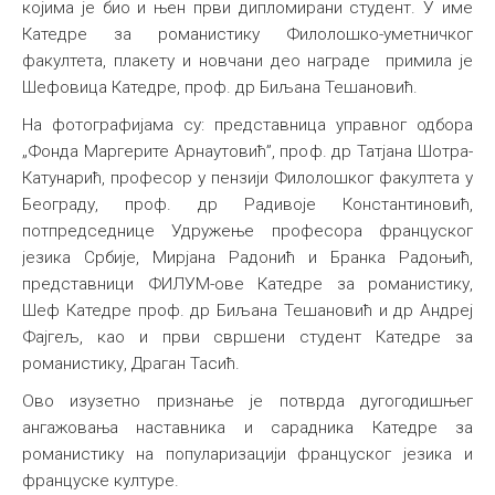
којима је био и њен први дипломирани студент. У име
Катедре за романистику Филолошко-уметничког
факултета, плакету и новчани део награде примила је
Шефовица Катедре, проф. др Биљана Тешановић.
На фотографијама су: представница управног одбора
„Фонда Маргерите Арнаутовић”, проф. др Татјана Шотра-
Катунарић, професор у пензији Филолошког факултета у
Београду, проф. др Радивоје Константиновић,
потпредседнице Удружење професора француског
језика Србије, Мирјана Радонић и Бранка Радоњић,
представници ФИЛУМ-ове Катедре за романистику,
Шеф Катедре проф. др Биљана Тешановић и др Андреј
Фајгељ, као и први свршени студент Катедре за
романистику, Драган Тасић.
Ово изузетно признање је потврда дугогодишњег
ангажовања наставника и сарадника Катедре за
романистику на популаризацији француског језика и
француске културе.