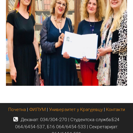
Почетна
|
ФИЛУМ
|
Универзитет у Крагујевцу
|
Контакти
Деканат: 034/304-270 | Студентска служба:Б24
064/6454-537, Б16 064/6454-533 | Секретаријат: