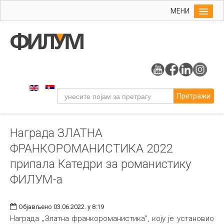
МЕНИ
Почетна
Упис
ФИЛУМ
Студије
Претражи
Наука
Уметност
Награда ЗЛАТНА
Издаваштво
ФРАНКОРОМАНИСТИКА 2022
Библиотека
припала Катедри за романистику
Студенти
ФИЛУМ-а
Међународна
Објављено 03.06.2022. у 8:19
Награда „Златна франкороманистика”, коју је установио