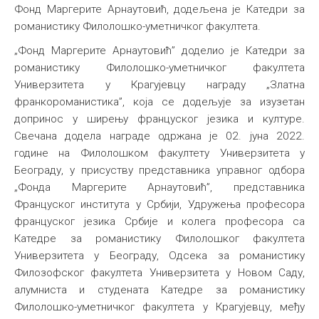
Фонд Маргерите Арнаутовић, додељена је Катедри за
романистику Филолошко-уметничког факултета.
„Фонд Маргерите Арнаутовић” доделио је Катедри за
романистику Филолошко-уметничког факултета
Универзитета у Крагујевцу награду „Златна
франкороманистика”, која се додељује за изузетан
допринос у ширењу француског језика и културе.
Свечана додела награде одржана је 02. јуна 2022.
године на Филолошком факултету Универзитета у
Београду, у присуству представника управног одбора
„Фонда Маргерите Арнаутовић”, представника
Француског института у Србији, Удружења професора
француског језика Србије и колега професора са
Катедре за романистику Филолошког факултета
Универзитета у Београду, Одсека за романистику
Филозофског факултета Универзитета у Новом Саду,
алумниста и студената Катедре за романистику
Филолошко-уметничког факултета у Крагујевцу, међу