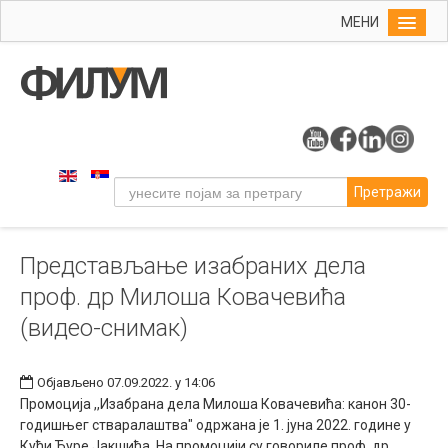
МЕНИ
Почетна
Упис
ФИЛУМ
Студије
Претражи
Наука
Уметност
Представљање изабраних дела
Издаваштво
проф. др Милоша Ковачевића
Библиотека
(видео-снимак)
Студенти
Међународна
Објављено 07.09.2022. у 14:06
Промоција ,,Изабрана дела Милоша Ковачевића: канон 30-
годишњег стваралаштва" одржана је 1. јуна 2022. године у
Кући Ђуре Јакшића. На промоцији су говориле проф. др