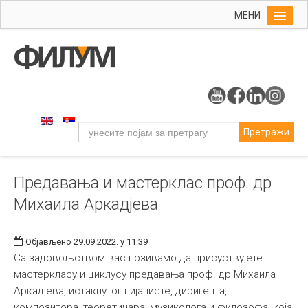
МЕНИ
Почетна
Упис
ФИЛУМ
Студије
Претражи
Наука
Уметност
Предавања и мастерклас проф. др
Музичка уметност
Михаила Аркадјева
Примењена и ликовна уметност
Галерија
Објављено 29.09.2022. у 11:39
Издаваштво
Са задовољством вас позивамо да присуствујете
мастеркласу и циклусу предавања проф. др Михаила
Библиотека
Аркадјева, истакнутог пијанисте, диригента,
Студенти
композитора, теоретичара, музиколога и филозофа, која