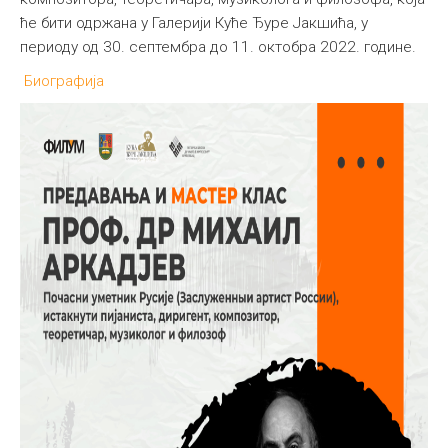
ће бити одржана у Галерији Куће Ђуре Јакшића, у
Међународна
периоду од 30. септембра до 11. октобра 2022. године.
Биографија