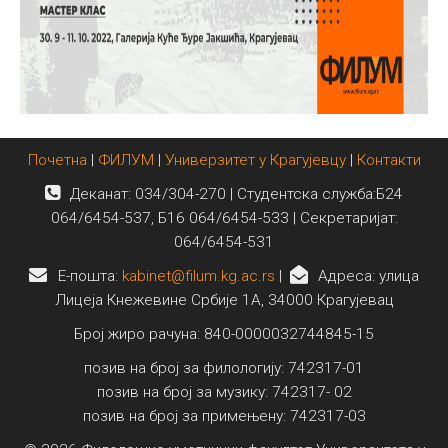
Почетна
|
ФИЛУМ
|
Универзитет у Крагујевцу
|
Контакти
Деканат: 034/304-270 | Студентска служба:Б24
064/6454-537, Б16 064/6454-533 | Секретаријат:
064/6454-531
E-пошта:
kabinet@filum.kg.ac.rs
|
Адреса: улица
Лицеја Кнежевине Србије 1А, 34000 Крагујевац
Број жиро рачуна: 840-0000032744845-15
позив на број за филологију: 742317-01
позив на број за музику: 742317- 02
позив на број за примењену: 742317-03