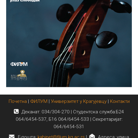
Почетна
|
ФИЛУМ
|
Универзитет у Крагујевцу
|
Контакти
Деканат: 034/304-270 | Студентска служба:Б24
064/6454-537, Б16 064/6454-533 | Секретаријат:
064/6454-531
E-пошта:
kabinet@filum.kg.ac.rs
|
Адреса: улица