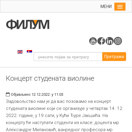
МЕНИ
Почетна
Упис
ФИЛУМ
Студије
Претражи
Наука
Уметност
Концерт студената виолине
Музичка уметност
Примењена и ликовна уметност
Објављено 12.12.2022. у 11:03
Галерија
Задовољство нам је да вас позовамо на концерт
студената виолине који се организује у четвртак 14. 12.
Издаваштво
2022. године, у 19 сати, у Кући Ђуре Јакшића. На
Библиотека
концерту ће наступати студенти из класе: доцента мр
Александре Милановић, ванредног професора мр
Студенти