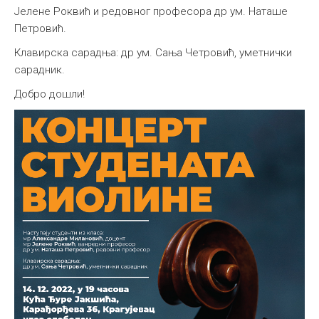
Јелене Роквић и редовног професора др ум. Наташе
Међународна
Петровић.
Клавирска сарадња: др ум. Сања Четровић, уметнички
сарадник.
Добро дошли!