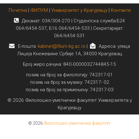
Почетна
|
ФИЛУМ
|
Универзитет у Крагујевцу
|
Контакти
Деканат: 034/304-270 | Студентска служба:Б24
064/6454-537, Б16 064/6454-533 | Секретаријат:
064/6454-531
E-пошта:
kabinet@filum.kg.ac.rs
|
Адреса: улица
Лицеја Кнежевине Србије 1А, 34000 Крагујевац
Број жиро рачуна: 840-0000032744845-15
позив на број за филологију: 742317-01
позив на број за музику: 742317- 02
позив на број за примењену: 742317-03
© 2026 Филолошко-уметнички факултет Универзитета у
Крагујевцу
© 2026
Филолошко-уметнички факултет