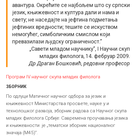
авантура. Окрећите се најбољем што су српски
језик, књижевност и култура дали и нама и
свету; не наседајте на јефтина подметања
јефтиних вредности; тешите се искуством
немогућег, симболичким смислом који
превазилази људску ограниченост.”
„Савети младом научнику“, I Научни скуп
младих филолога, 14. фебруар 2009.
Др Драган Бошковић, редовни професор
Програм IV научног скупа младих филолога
ЗБОРНИК
По одлуци Матичног научног одбора за језик и
књижевност Министарства просвете, науке у и
технолошког развоја, зборник радова са Научног скупа
младих филолога Србије: Савремена проучавања језика
и књижевности је „тематски зборник националног
значаја (М45)”.