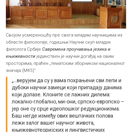
Својом усмереношћу пре свега младим научницима из
области филологије, годишњи Научни скуп младих
филолога Србије
Савремена проучавања језика и
књижевности
јединствен је научни догађај на овим
просторима, праћен „тематским зборником националног
значаја (М45)“.
„…верујем да су у вама похрањени сви лепи и
дубоки научни замеци који припадају данима
који долазе. Клоните се лажних дилема:
локално-глобално, ми-они, српско-европско –
јер оне су срце идеолошког редукционизма.
Баш негде између ових вештачких полова
лежи залог вашег научног живота,
књижевнотеоријских и лингвистичких