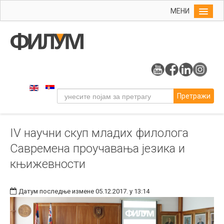
МЕНИ
Почетна
Упис
ФИЛУМ
Студије
Претражи
Наука
Уметност
IV научни скуп младих филолога
Издаваштво
Савремена проучавања језика и
Библиотека
књижевности
Студенти
Међународна
Датум последње измене 05.12.2017. у 13:14