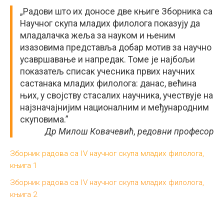
„Радови што их доносе две књиге Зборника са
Научног скупа младих филолога показују да
младалачка жеља за науком и њеним
изазовима представља добар мотив за научно
усавршавање и напредак. Томе је најбољи
показатељ списак учесника првих научних
састанака младих филолога: данас, већина
њих, у својству стасалих научника, учествује на
најзначајнијим националним и међународним
скуповима.”
Др Милош Ковачевић, редовни професор
Зборник радова са IV научног скупа младих филолога,
књига 1
Зборник радова са IV научног скупа младих филолога,
књига 2