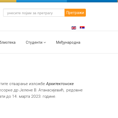
Претражи
блиотека
Студенти
Међународна
сетите отварање изложбе
Архитектонске
сорке др Јелене В. Атанасијевић,
редовне
и до 14. марта 2023. године.