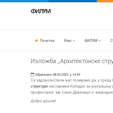
Почетна
Упис
ФИЛУМ
С
Изложба ,,Архитектонске стру
Објављено 08.03.2023. у 14:59
Са задовољством вас позивамо да, у среду 8
структуре
наставника
Катедре за унутрашњу 
професорке мр Сање Дрвенице и
ванредне
Добро дошли!