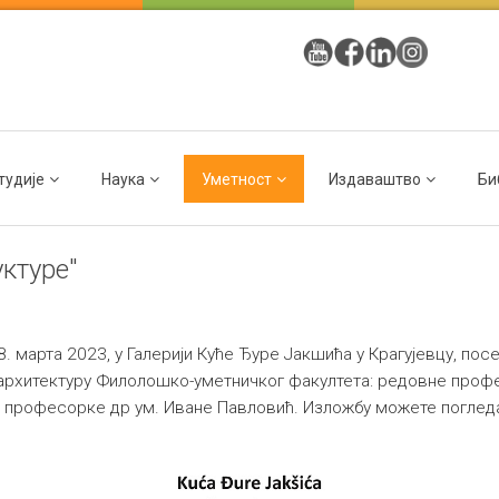
тудије
Наука
Уметност
Издаваштво
Би
ктуре"
. марта 2023, у Галерији Куће Ђуре Јакшића у Крагујевцу, по
архитектуру Филолошко-уметничког факултета: редовне профе
 професорке др ум. Иване Павловић. Изложбу можете погледат