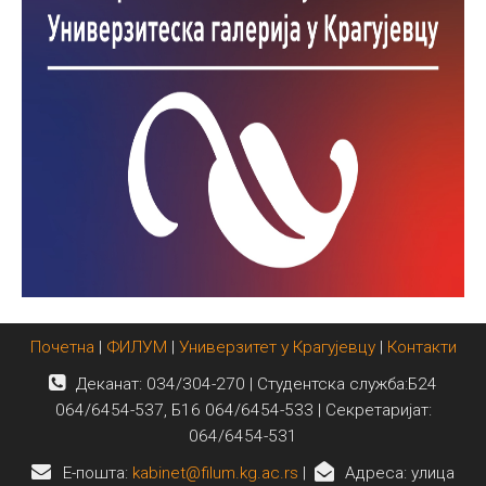
Почетна
|
ФИЛУМ
|
Универзитет у Крагујевцу
|
Контакти
Деканат: 034/304-270 | Студентска служба:Б24
064/6454-537, Б16 064/6454-533 | Секретаријат:
064/6454-531
E-пошта:
kabinet@filum.kg.ac.rs
|
Адреса: улица