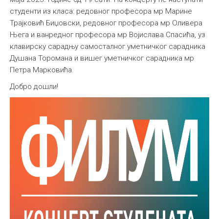
студенти из класа: редовног професора мр Марине
Међународна
Трајковић Биџовски, редовног професора мр Оливера
Њега и ванредног професора мр Војислава Спасића, уз
клавирску сарадњу самосталног уметничког сарадника
Душана Торомана и вишег уметничког сарадника мр
Петра Марковића.
Добро дошли!