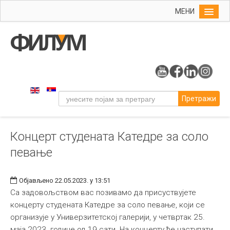
МЕНИ
Почетна
Упис
ФИЛУМ
Студије
Претражи
Наука
Уметност
Концерт студената Катедре за соло
Музичка уметност
певање
Примењена и ликовна уметност
Галерија
Објављено 22.05.2023. у 13:51
Издаваштво
Са задовољством вас позивамо да присуствујете
концерту студената Катедре за соло певање, који се
Библиотека
организује у Универзитетској галерији, у четвртак 25.
Студенти
маја 2023. године од 19 сати. На концерту ће наступати