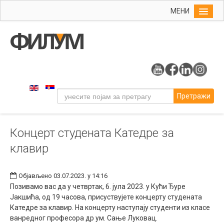
МЕНИ
Почетна
Упис
ФИЛУМ
Студије
Претражи
Наука
Уметност
Концерт студената Катедре за
Музичка уметност
клавир
Примењена и ликовна уметност
Галерија
Објављено 03.07.2023. у 14:16
Издаваштво
Позивамо вас да у четвртак, 6. јула 2023. у Кући Ђуре
Jакшића, од 19 часова, присуствујете концерту студената
Библиотека
Катедре за клавир. На концерту наступају студенти из класе
ванредног професора др ум. Сање Луковац.
Студенти