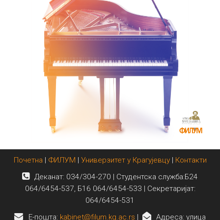
Почетна
|
ФИЛУМ
|
Универзитет у Крагујевцу
|
Контакти
Деканат: 034/304-270 | Студентска служба:Б24
064/6454-537, Б16 064/6454-533 | Секретаријат:
064/6454-531
E-пошта:
kabinet@filum.kg.ac.rs
|
Адреса: улица