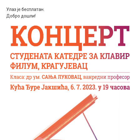
Међународна
Улаз је бесплатан.
Добро дошли!