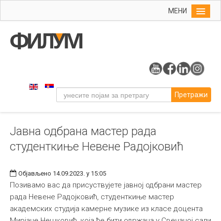
МЕНИ
Почетна
Упис
ФИЛУМ
Студије
Претражи
Наука
Уметност
Јавна одбрана мастер рада
Музичка уметност
студенткиње Невене Радојковић
Примењена и ликовна уметност
Галерија
Објављено 14.09.2023. у 15:05
Издаваштво
Позивамо вас да присуствујете јавној одбрани мастер
рада Невене Радојковић, студенткиње мастер
Библиотека
академских студија камерне музике из класе доцента
Студенти
Мирјане Нешковић, која ће бити одржанa у Свечаној сали