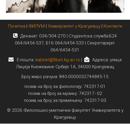
Почетна
|
ФИЛУМ
|
Универзитет у Крагујевцу
|
Контакти
Деканат: 034/304-270 | Студентска служба:Б24
064/6454-537, Б16 064/6454-533 | Секретаријат:
064/6454-531
E-пошта:
kabinet@filum.kg.ac.rs
|
Адреса: улица
Лицеја Кнежевине Србије 1А, 34000 Крагујевац
Број жиро рачуна: 840-0000032744845-15
позив на број за филологију: 742317-01
позив на број за музику: 742317- 02
позив на број за примењену: 742317-03
© 2026 Филолошко-уметнички факултет Универзитета у
Крагујевцу