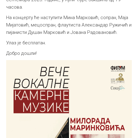
часова.
Међународна
На концерту ће наступити Мина Марковић, сопран, Маја
Мијатовић, мецоспран, флаутиста Александар Ружичић и
пијанисти Душан Марковић и Јована Радовановић.
Улаз је бесплатан.
Добро дошли!