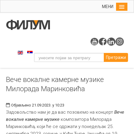
МЕНИ
Почетна
Упис
ФИЛУМ
Студије
Претражи
Наука
Уметност
Вече вокалне камерне музике
Музичка уметност
Милорада Маринковића
Примењена и ликовна уметност
Галерија
Објављено 21.09.2023. у 10:23
Издаваштво
Задовољство нам је да вас позовемо на концерт
Вече
вокалне камерне музике
композитора Милорада
Библиотека
Маринковића
,
који ће се одржати у понедељак 25.
Студенти
септембра 2023. године, у Кући Ђуре Јакшића од 19