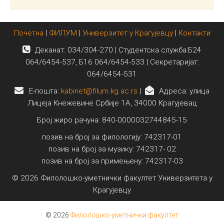
Почетна
|
ФИЛУМ
|
Универзитет у Крагујевцу
|
Контакти
Деканат: 034/304-270 | Студентска служба:Б24
064/6454-537, Б16 064/6454-533 | Секретаријат:
064/6454-531
E-пошта:
kabinet@filum.kg.ac.rs
|
Адреса: улица
Лицеја Кнежевине Србије 1А, 34000 Крагујевац
Број жиро рачуна: 840-0000032744845-15
позив на број за филологију: 742317-01
позив на број за музику: 742317- 02
позив на број за примењену: 742317-03
© 2026 Филолошко-уметнички факултет Универзитета у
Крагујевцу
© 2026
Филолошко-уметнички факултет