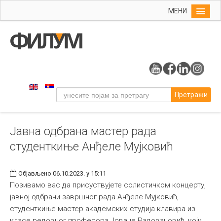
МЕНИ
Почетна
Упис
ФИЛУМ
Студије
Претражи
Наука
Уметност
Јавна одбрана мастер рада
Музичка уметност
студенткиње Анђеле Мујковић
Примењена и ликовна уметност
Галерија
Објављено 06.10.2023. у 15:11
Издаваштво
Позивамо вас да присуствујете солистичком концерту,
јавној одбрани завршног рада Анђеле Мујковић,
Библиотека
студенткиње мастер академских студија клавира из
Студенти
класе редовног професора Јоване Радовановић, који