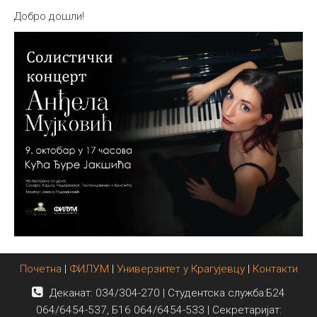
Добро дошли!
Почетна
|
ФИЛУМ
|
Универзитет у Крагујевцу
|
Контакти
Деканат: 034/304-270 | Студентска служба:Б24
064/6454-537, Б16 064/6454-533 | Секретаријат: