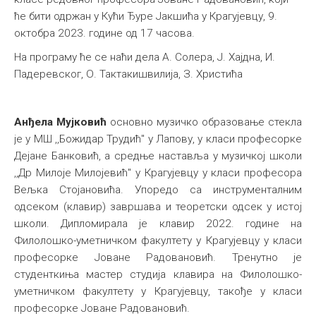
ће бити одржан у Кући Ђуре Јакшића у Крагујевцу, 9.
Међународна
октобра 2023. године од 17 часова.
На програму ће се наћи дела А. Солера, Ј. Хајдна, И.
Падеревског, О. Тактакишвилија, З. Христића
Анђела Мујковић
основно музичко образовање стекла
је у МШ ,,Божидар Трудић"
у Лапову,
у класи професорке
Дејане Банковић, а средње наставља у музичкој школи
,,Др Милоје Милојевић" у Крагујевцу у класи професора
Вељка Стојановића. Упоредо са инструменталним
одсеком (клавир) завршава и теоретски одсек у истој
школи.
Дипломирала је клавир 2022. године на
Филолошко-уметничком факултету у Крагујевцу у класи
професорке Јоване Радовановић. Тренутно
је
студенткиња
мастер студија
клавира на Филолошко-
уметничком факултету у Крагујевцу
, такође
у класи
професорке Јоване Радовановић.