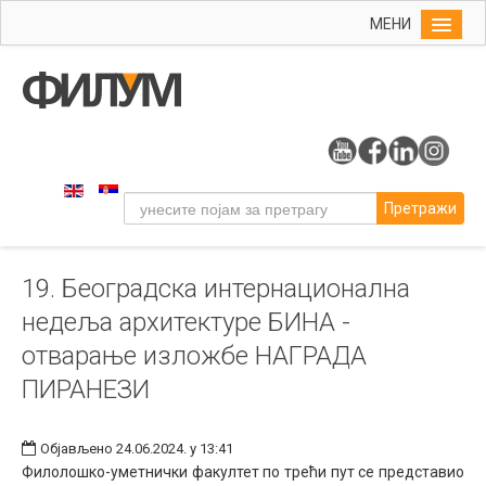
МЕНИ
Почетна
Упис
ФИЛУМ
Студије
Претражи
Наука
Уметност
19. Београдска интернационална
Музичка уметност
недеља архитектуре БИНА -
Примењена и ликовна уметност
отварање изложбе НАГРАДА
Галерија
ПИРАНЕЗИ
Издаваштво
Библиотека
Објављено 24.06.2024. у 13:41
Филолошко-уметнички факултет по трећи пут се представио
Студенти