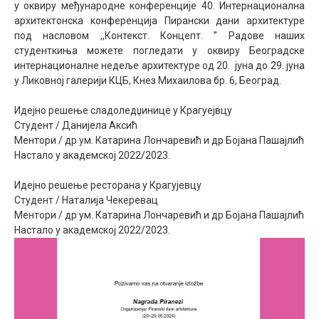
у оквиру међународне конференције 40. Интернационална
Међународна
архитектонска конференција Пирански дани архитектуре
под насловом ,,Контекст. Концепт. ’’ Радове наших
студенткиња можете погледати у оквиру Београдске
интернационалне недеље архитектуре од 20. јуна до 29. јуна
у Ликовној галерији КЦБ, Кнез Михаилова бр. 6, Београд.
Идејно решење сладоледџинице у Крагуејвцу
Студент / Данијела Аксић
Ментори / др ум. Катарина Лончаревић и др Бојана Пашајлић
Настало у академској 2022/2023.
Идејно решење ресторана у Крагујевцу
Студент / Наталија Чекеревац
Ментори / др ум. Катарина Лончаревић и др Бојана Пашајлић
Настало у академској 2022/2023.