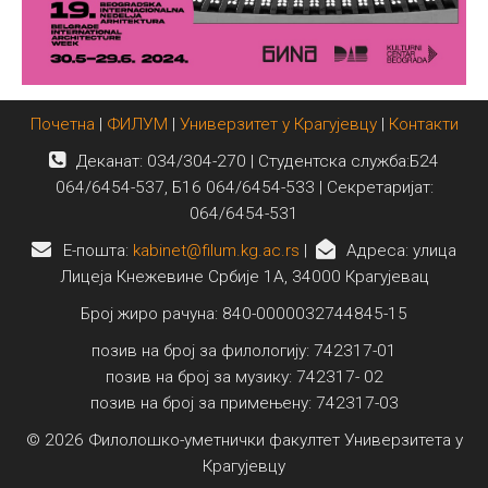
Почетна
|
ФИЛУМ
|
Универзитет у Крагујевцу
|
Контакти
Деканат: 034/304-270 | Студентска служба:Б24
064/6454-537, Б16 064/6454-533 | Секретаријат:
064/6454-531
E-пошта:
kabinet@filum.kg.ac.rs
|
Адреса: улица
Лицеја Кнежевине Србије 1А, 34000 Крагујевац
Број жиро рачуна: 840-0000032744845-15
позив на број за филологију: 742317-01
позив на број за музику: 742317- 02
позив на број за примењену: 742317-03
© 2026 Филолошко-уметнички факултет Универзитета у
Крагујевцу