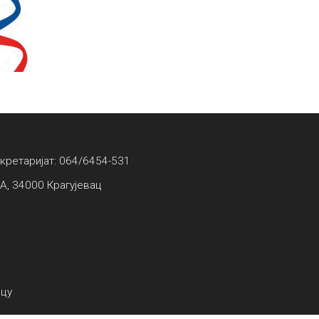
екретаријат: 064/6454-531
А, 34000 Крагујевац
вцу