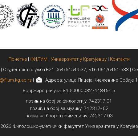
Почетна
|
ФИЛУМ
|
Универзитет у Крагујевцу
|
Контакти
 | Студентска служба:Б24 064/6454-537, Б16 064/6454-533 | С
@filum.kg.ac.rs
|
Адреса: улица Лицеја Кнежевине Србије 1
Број жиро рачуна: 840-0000032744845-15
позив на број за филологију: 742317-01
позив на број за музику: 742317- 02
позив на број за примењену: 742317-03
2026 Филолошко-уметнички факултет Универзитета у Крагује