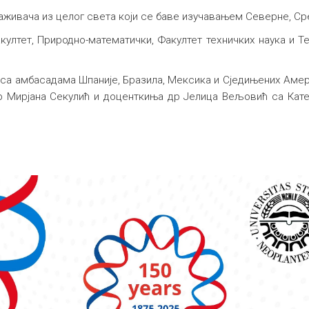
раживача из целог света који се баве изучавањем Северне, С
ултет, Природно-математички, Факултет техничких наука и Т
 са амбасадама Шпаније, Бразила, Мексика и Сједињених Аме
 Мирјана Секулић и доценткиња др Јелица Вељовић са Кат