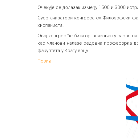
Очекује се долазак између 1500 и 3000 ист
Суорганизатори конгреса су Филозофски фак
хиспаниста.
Овај конгрес ће бити организован у сарадњи
као чланови налазе редовна професорка др
факултета у Крагујевцу.
Позив