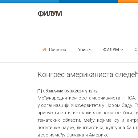
Почетна
Упис
ФИЛУМ
С
Конгрес американиста следе
Објављено 05.09.2024. у 12:12
Међународни конгрес американиста – ICA, 5
у организацији Универзитета у Новом Саду. 
присуствовати истраживачи који се баве
тематских области, међу којима су и антро
политичке науке, лингвистика, културна баш
везе између Балкана и Америке.