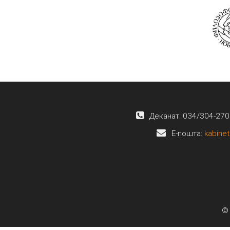
Деканат: 034/304-270
E-пошта:
kabinet
© 