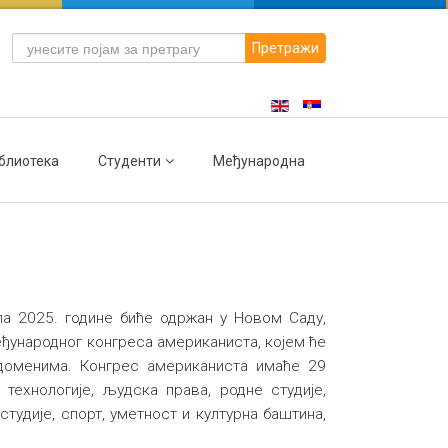
Претражи
блиотека
Студенти
Међународна
ула 2025. године биће одржан у Новом Саду,
еђународног конгреса американиста, којем ће
доменима. Конгрес американиста имаће 29
 технологије, људска права, родне студије,
тудије, спорт, уметност и културна баштина,