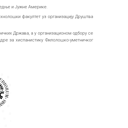
редње и Јужне Америке.
ехнолошки факултет уз организацију Друштва
ричких Држава, а у организационом одбору се
едре за хиспанистику Филолошко-уметничког