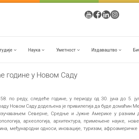
тудије
Наука
Уметност
Издаваштво
Би
ће године у Новом Саду
8. по реду, следеће године, у периоду од 30. јуна до 5. ј
Граду Новом Саду додељена је привилегија да буде домаћин М
 изучавањем Северне, Средње и Јужне Америке у разним 
пологија, археологија, архитектура, примењене науке, нове
тина, међународни односи, иновације, туризам, афроамеричке с