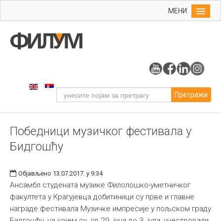
МЕНИ
Почетна
Упис
ФИЛУМ
Студије
Претражи
Наука
Уметност
Победници музичког фестивала у
Музичка уметност
Бидгошћу
Примењена и ликовна уметност
Галерија
Објављено 13.07.2017. у 9:34
Издаваштво
Ансамбл студената музике Филолошко-уметничког
факултета у Крагујевца добитиници су прве и главне
Библиотека
награде фестивала Музичке импресије у пољском граду
Студенти
Бидгошћу, на којем су, од 29. јуна до 3. јула, учествовали