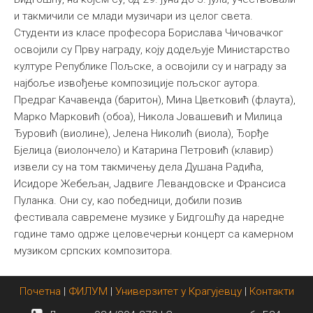
и такмичили се млади музичари из целог света.
Међународна
Студенти из класе професора Борислава Чичовачког
освојили су Прву награду, коју додељује Министарство
културе Републике Пољске, а освојили су и награду за
најбоље извођење композиције пољског аутора.
Предраг Качавенда (баритон), Мина Цветковић (флаута),
Марко Марковић (обоа), Никола Јовашевић и Милица
Ђуровић (виолине), Јелена Николић (виола), Ђорђе
Бјелица (виолончело) и Катарина Петровић (клавир)
извели су на том такмичењу дела Душана Радића,
Исидоре Жебељан, Јадвиге Левандовске и Франсиса
Пуланка. Они су, као победници, добили позив
фестивала савремене музике у Бидгошћу да наредне
године тамо одрже целовечерњи концерт са камерном
музиком српских композитора.
Почетна
|
ФИЛУМ
|
Универзитет у Крагујевцу
|
Контакти