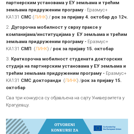
партнерским установама у ЕУ земљама и трећим
земљама придруженим програму
- Еразмус+
КА131
СМС
(
ЛИНК
) /
рок за пријаву 4. октобар до 12ч.
2.
Дугорочна мобилност у сврху праксе
у
компанијама/институцијама у
ЕУ земљама и трећим
земљама придруженим програму -
Еразмус+
КА131
СМП
(
ЛИНК
) /
рок за пријаву 15. октобар
3.
Краткорочна мобилност студената докторских
студија
на партнерским установама у ЕУ земљама и
трећим земљама придруженим програму
-
Еразмус+
КА131
СМС докторанди
(
ЛИНК
) /
рок за пријаву 15.
октобар
Сва три конкурса су објављена на сајту Универзитета у
Крагујевцу.