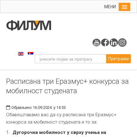
МЕНИ
Почетна
Упис
ФИЛУМ
Студије
Претражи
Наука
Уметност
Расписана три Еразмус+ конкурса за
Издаваштво
мобилност студената
Библиотека
Студенти
Објављено 16.09.2024. у 14:53
Међународна
Обавештавамо вас да су расписана три Еразмус+
конкурса за мобилност студената и то за:
1.
Дугорочна мобилност
у сврху учења на