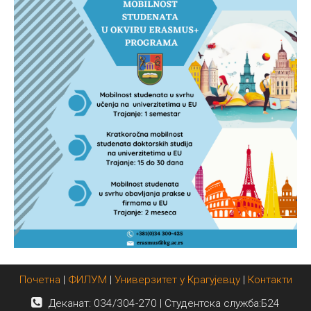
Почетна
|
ФИЛУМ
|
Универзитет у Крагујевцу
|
Контакти
Деканат: 034/304-270 | Студентска служба:Б24