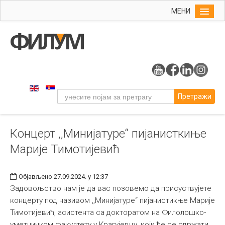
МЕНИ
Почетна
Упис
ФИЛУМ
Студије
Претражи
Наука
Уметност
Концерт ,,Минијатуре“ пијанисткиње
Музичка уметност
Марије Тимотијевић
Примењена и ликовна уметност
Галерија
Објављено 27.09.2024. у 12:37
Издаваштво
Задовољство нам је да вас позовемо да присуствујете
концерту под називом ,,Минијатуре“ пијанистикње Марије
Библиотека
Тимотијевић, асистента са докторатом на Филолошко-
Студенти
уметничком факултету у Крагујевцу, који ће се одржати