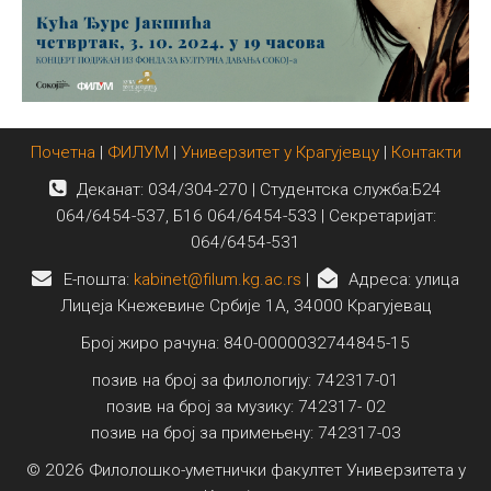
Почетна
|
ФИЛУМ
|
Универзитет у Крагујевцу
|
Контакти
Деканат: 034/304-270 | Студентска служба:Б24
064/6454-537, Б16 064/6454-533 | Секретаријат:
064/6454-531
E-пошта:
kabinet@filum.kg.ac.rs
|
Адреса: улица
Лицеја Кнежевине Србије 1А, 34000 Крагујевац
Број жиро рачуна: 840-0000032744845-15
позив на број за филологију: 742317-01
позив на број за музику: 742317- 02
позив на број за примењену: 742317-03
© 2026 Филолошко-уметнички факултет Универзитета у