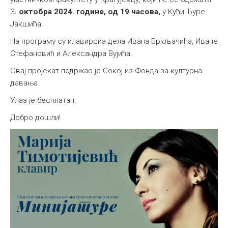
3
. октобра 2024. године, од 19 часова,
у Кући Ђуре
Међународна
Јакшића.
На програму су клавирска дела Ивана Бркљачића, Иване
Стефановић и Александра Вујића.
Овај пројекат подржао је Сокој из Фонда за културна
давања.
Улаз је бесплатан.
Добро дошли!