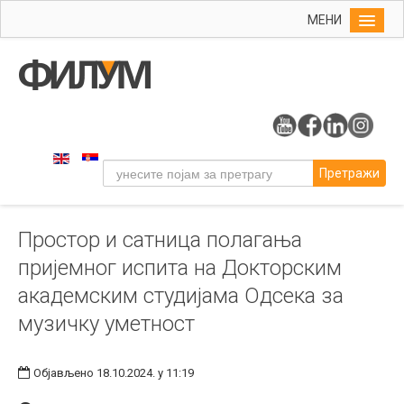
МЕНИ
Почетна
Упис
ФИЛУМ
Студије
Претражи
Наука
Уметност
Простор и сатница полагања
Музичка уметност
пријемног испита на Докторским
Примењена и ликовна уметност
академским студијама Одсека за
Галерија
музичку уметност
Издаваштво
Библиотека
Објављено 18.10.2024. у 11:19
Студенти