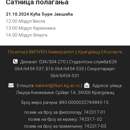
Сатница полагања
Међународна
21.10.2024 Кућа Ђуре Јакшића
12.00 Модул Виола
13.00 Модул Хармоника
14.00 Модул Флаута
Почетна
|
ФИЛУМ
|
Универзитет у Крагујевцу
|
Контакти
Деканат: 034/304-270 | Студентска служба:Б24
064/6454-537, Б16 064/6454-533 | Секретаријат:
064/6454-531
E-пошта:
kabinet@filum.kg.ac.rs
|
Адреса: улица
Лицеја Кнежевине Србије 1А, 34000 Крагујевац
Број жиро рачуна: 840-0000032744845-15
позив на број за филологију: 742317-01
позив на број за музику: 742317- 02
позив на број за примењену: 742317-03