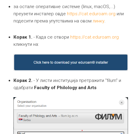
за остале оперативне системе (linux, macOS,...)
преузети инсталер овде
https://cat.eduroam.org
или
подесити према упутствима на овом
линку
.
Корак 1.
- Када се отвори
https://cat.eduroam.org
кликнути на:
Корак 2.
- У листи институција претражити "filum" и
одабрати
Faculty of Philology and Arts