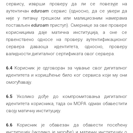
сервису, изврши проверу да ли се повезује на
аутентичан
eduroam
сервис (односно, да се увери да
није у питању грешком или малициозним намерама
постављен
eduroam
приступ). Смернице за ове провере
корисницима даје матична институција, а оне се
првенствено односе на проверу аутентификационог
сервера даваоца идентитета, односно, проверу
валидности дигиталног сертификата овог сервера.
6.4
Kорисник је одговоран за чување свог дигиталног
идентитета и коришћење било ког сервиса који му они
омогућавају.
6.5
Уколико дође до компромитовања дигиталног
идентитета корисника, тада он МОРА одмах обавестити
своју матичну институцију.
6.6
Kорисник је обавезан да обавести посећену
институцију (уколико је могуће) и матичну институцију о