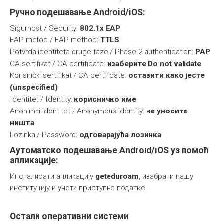
Ручно подешавање Аndroid/iOS:
Sigurnost / Security:
802.1x EAP
EAP metod / EAP method:
TTLS
Potvrda identiteta druge faze / Phase 2 authentication:
PAP
CA sertifikat / CA certificate:
изаберите Do not validate
Korisnički sertifikat / CA certificate:
оставити како јесте
(unspecified)
Identitet / Identity:
корисничко име
Anonimni identitet / Anonymous identity:
не уносите
ништа
Lozinka / Password:
одговарајућа лозинка
Аутоматско подешавање Аndroid/iOS уз помоћ
апликације:
Инсталирати апликацију
geteduroam
, изабрати нашу
институцију и унети приступне податке.
Oстали оперативни системи