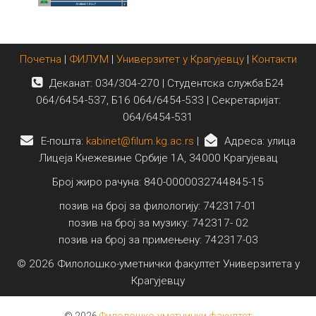
Почетна
|
ФИЛУМ
|
Универзитет у Крагујевцу
|
Контакти
Деканат: 034/304-270 | Студентска служба:Б24
064/6454-537, Б16 064/6454-533 | Секретаријат:
064/6454-531
E-пошта:
kabinet@filum.kg.ac.rs
|
Адреса: улица
Лицеја Кнежевине Србије 1А, 34000 Крагујевац
Број жиро рачуна: 840-0000032744845-15
позив на број за филологију: 742317-01
позив на број за музику: 742317- 02
позив на број за примењену: 742317-03
© 2026 Филолошко-уметнички факултет Универзитета у
Крагујевцу
© 2026
Филолошко-уметнички факултет