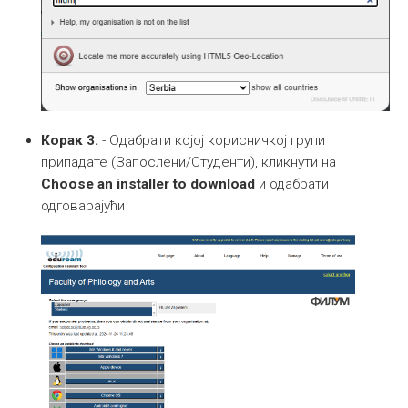
Корак 3.
- Одабрати којој корисничкој групи
припадате (Запослени/Студенти), кликнути на
Choose an installer to download
и одабрати
одговарајући