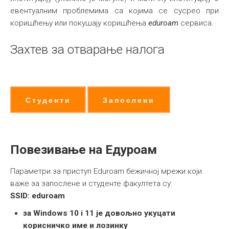
евентуалним проблемима са којима се сусрео при
коришћењу или покушају коришћења
eduroam
сервиса.
Захтев за отварање налога
Студенти
Запослени
Повезивање на Едуроам
Параметри за приступ Eduroam бежичној мрежи који
важе за запослене и студенте факултета су:
SSID: eduroam
за Windows 10 i 11 је довољно укуцати
корисничко име и лозинку