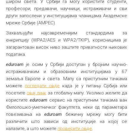
широм света. У Србији га могу користити студенти,
професори, предавачи, научници, истраживачи и сви
други запослени у институцијама чланицама Академске
мреже Србије (АМРЕС).
Захваљујући најсавременијим стандардима за
енкрипцију (WPA2/АЕS и WPА2/ТKIP), корисницима је
загарантован висок ниво заштите приватности њихових
података.
eduroam
је осим у Србији доступан у бројним научно-
истраживачким и образовним институцијама у 67
земаља Европе и света. Мапу са приступним тачкама
можете
погледати овде
када је у питању Србија или
посетите
овај линк
за глобалну мапу. Уколико желите да
користите
eduroam
сервис на приступним тачкама ван
Филолошко-уметничког факултета, неки од параметара
повезивања на
eduroam
бежичну мрежу могу бити
различити што зависи од институције на којој се
налазите, а што можете
проверити овде
.