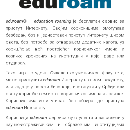
Дани културе
Академско позориште студената германистике
eduroam
® –
education roaming
је бесплатан сервис за
приступ Интернету. Својим корисницима омогућава
Драмска секција Харолд Пинтер
безбедан, брз и једноставан приступ Интернету широм
Драмски клуб АТЕПО
света, без потребе за отварањем додатних налога, уз
Развој каријере
коришћење већ постојећег корисничког имена и
лозинке креираних на институцији у којој раде или
ФИЛУМНИ клуб
студирају.
Едуроам
Тако нпр. студент Филолошко-уметничког факултета,
Међународна
може приступити
eduroam
Интернету на свом факултету,
или када је у посети било којој институцији у Србији или
свету коришћењем истог корисничког имена и лозинке.
Kорисник има исти утисак, без обзира где приступа
eduroam
Интернету.
Kорисници
eduroam
сервиса су студенти и запослени у
научно-истраживачким и образовним институцијама