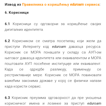
Извод из
Правилника о коришћењу
eduroam
сервиса
:
6. Kорисници
6.1
Kорисници су одговорни за коришћење својих
дигиталних идентитета.
6.2
Kорисником се сматра посетилац који жели да
приступи Интернету код
eduroam
даваоца ресурса.
Kорисник се МОРА понашати у складу са АУП-ом
његовог даваоца идентитета или еквивалентом и МОРА
поштовати АУП посећене институције или еквивалент.
Kада се одредбе разликују, примењују се
рестриктивније мере. Kорисник се МОРА повиновати
важећим законима државе у којој се физички налази
када користи сервис.
6.3
Kорисник преузима одговорност да пре уношења
корисничког имена и лозинке за приступ
eduroam