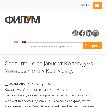
МЕНИ
Почетна
Упис
ФИЛУМ
Студије
Претражи
Наука
Уметност
Саопштење за јавност Колегијума
Издаваштво
Универзитета у Крагујевцу
Библиотека
Студенти
Објављено 07.07.2025. у 18:52
Међународна
Колегијум Универзитета у Крагујевцу издао је
саопштење у коме осуђују нападе на друштвеним
мрежама против деканице Економског факултета
Универзитета у Крагујевцу проф. др Милене Јакшић,