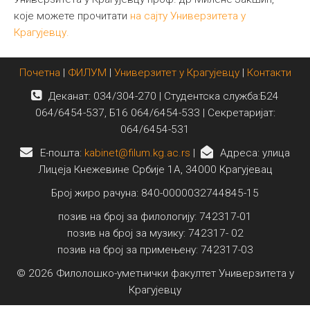
које можете прочитати
на сајту Универзитета у
Крагујевцу.
Почетна
|
ФИЛУМ
|
Универзитет у Крагујевцу
|
Контакти
Деканат: 034/304-270 | Студентска служба:Б24
064/6454-537, Б16 064/6454-533 | Секретаријат:
064/6454-531
E-пошта:
kabinet@filum.kg.ac.rs
|
Адреса: улица
Лицеја Кнежевине Србије 1А, 34000 Крагујевац
Број жиро рачуна: 840-0000032744845-15
позив на број за филологију: 742317-01
позив на број за музику: 742317- 02
позив на број за примењену: 742317-03
© 2026 Филолошко-уметнички факултет Универзитета у
Крагујевцу