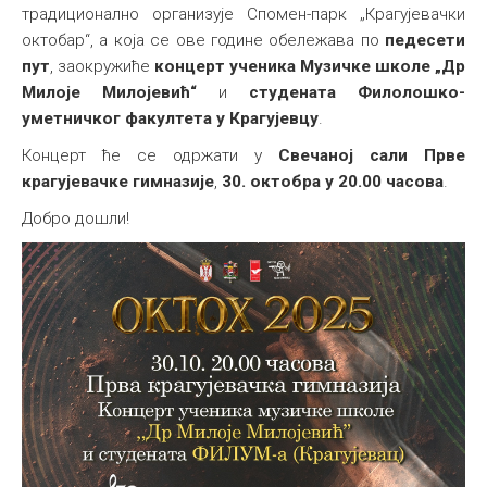
традиционално организује Спомен-парк „Крагујевачки
Међународна
октобар“, а која се ове године обележава по
педесети
пут
, заокружиће
концерт ученика Музичке школе „Др
Милоје Милојевић“
и
студената Филолошко-
уметничког факултета у Крагујевцу
.
Концерт ће се одржати у
Свечаној сали Прве
крагујевачке гимназије
,
30. октобра у 20.00 часова
.
Добро дошли!