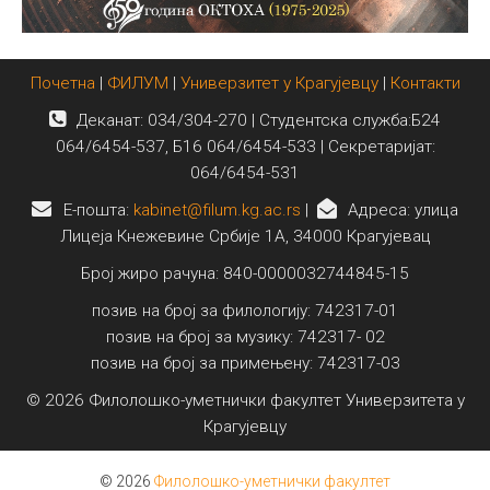
Почетна
|
ФИЛУМ
|
Универзитет у Крагујевцу
|
Контакти
Деканат: 034/304-270 | Студентска служба:Б24
064/6454-537, Б16 064/6454-533 | Секретаријат:
064/6454-531
E-пошта:
kabinet@filum.kg.ac.rs
|
Адреса: улица
Лицеја Кнежевине Србије 1А, 34000 Крагујевац
Број жиро рачуна: 840-0000032744845-15
позив на број за филологију: 742317-01
позив на број за музику: 742317- 02
позив на број за примењену: 742317-03
© 2026 Филолошко-уметнички факултет Универзитета у
Крагујевцу
© 2026
Филолошко-уметнички факултет