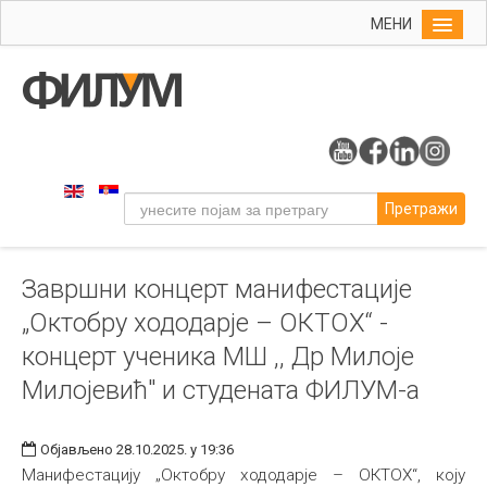
МЕНИ
Почетна
Упис
ФИЛУМ
Студије
Претражи
Наука
Уметност
Завршни концерт манифестације
Музичка уметност
„Октобру хододарје – ОКТОХ“ -
Примењена и ликовна уметност
концерт ученика МШ ,, Др Милоје
Галерија
Милојевић" и студената ФИЛУМ-а
Издаваштво
Библиотека
Објављено 28.10.2025. у 19:36
Манифестацију „Октобру хододарје – ОКТОХ“, коју
Студенти