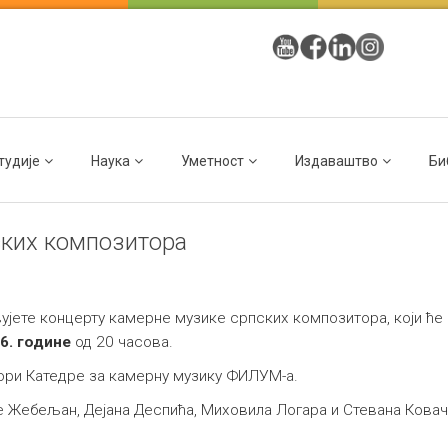
тудије
Наука
Уметност
Издаваштво
Би
ских композитора
јете концерту камерне музике српских композитора, који ће 
26. године
од 20 часова.
сори Катедре за камерну музику ФИЛУМ-а.
е Жебељан, Дејана Деспића, Миховила Логара и Стевана Ковач