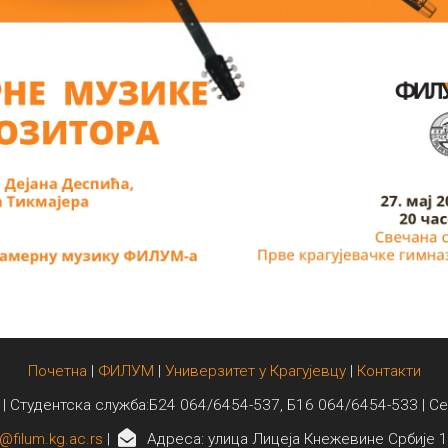
Почетна
|
ФИЛУМ
|
Универзитет у Крагујевцу
|
Контакти
 | Студентска служба:Б24 064/6454-537, Б16 064/6454-533 | С
@filum.kg.ac.rs
|
Адреса: улица Лицеја Кнежевине Србије 1