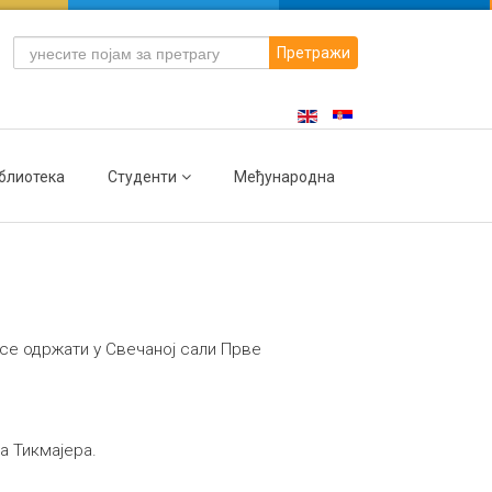
Претражи
блиотека
Студенти
Међународна
се одржати у Свечаној сали Прве
а Тикмајера.