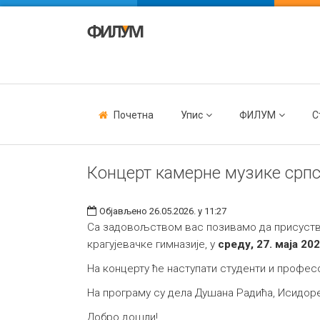
Почетна
Упис
ФИЛУМ
С
Концерт камерне музике срп
Објављено 26.05.2026. у 11:27
Са задовољством вас позивамо да присуству
крагујевачке гимназије, у
среду, 27. маја 20
На концерту ће наступати студенти и профе
На програму су дела Душана Радића, Исидор
Добро дошли!