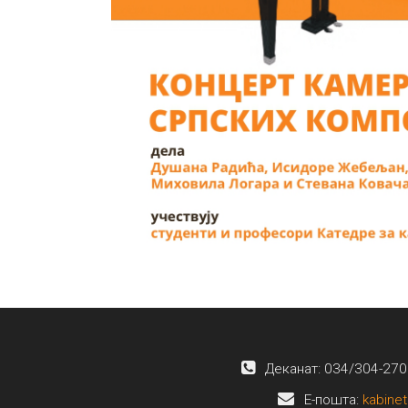
Деканат: 034/304-270
E-пошта:
kabinet