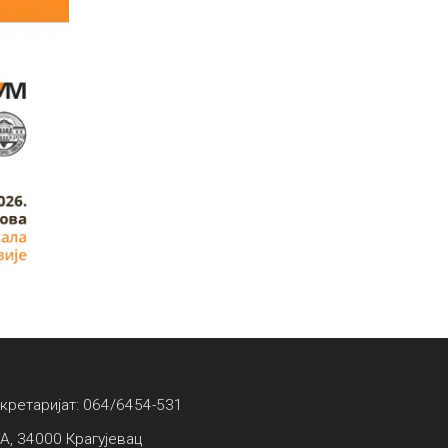
екретаријат: 064/6454-531
А, 34000 Крагујевац