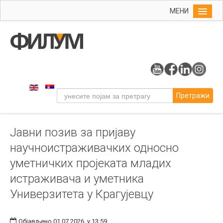
МЕНИ
Почетна
Упис
ФИЛУМ
Студије
Претражи
Наука
Уметност
Јавни позив за пријаву
Издаваштво
научноистраживачких односно
Библиотека
уметничких пројеката младих
Студенти
истраживача и уметника
Међународна
Универзитета у Крагујевцу
Објављено 01.07.2026. у 13:59