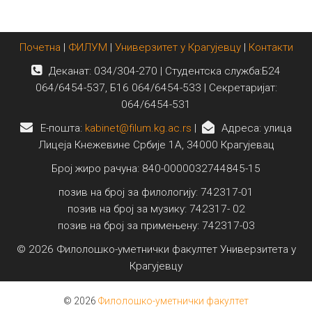
Почетна
|
ФИЛУМ
|
Универзитет у Крагујевцу
|
Контакти
Деканат: 034/304-270 | Студентска служба:Б24
064/6454-537, Б16 064/6454-533 | Секретаријат:
064/6454-531
E-пошта:
kabinet@filum.kg.ac.rs
|
Адреса: улица
Лицеја Кнежевине Србије 1А, 34000 Крагујевац
Број жиро рачуна: 840-0000032744845-15
позив на број за филологију: 742317-01
позив на број за музику: 742317- 02
позив на број за примењену: 742317-03
© 2026 Филолошко-уметнички факултет Универзитета у
Крагујевцу
© 2026
Филолошко-уметнички факултет