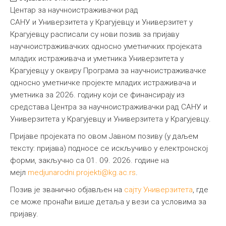
Центар за научноистраживачки рад
САНУ и Универзитета у Крагујевцу и Универзитет у
Крагујевцу расписали су нови позив за пријаву
научноистраживачких односно уметничких пројеката
младих истраживача и уметника Универзитета у
Крагујевцу у оквиру Програма за научноистраживачке
односно уметничке пројекте младих истраживача и
уметника за 2026. годину који се финансирају из
средстава Центра за научноистраживачки рад САНУ и
Универзитета у Крагујевцу и Универзитета у Крагујевцу.
Пријаве пројеката по овом Јавном позиву (у даљем
тексту: пријава) подносе се искључиво у електронској
форми, закључно са 01. 09. 2026. године на
мејл
medjunarodni.projekti@kg.ac.rs
.
Позив је званично објављен на
сајту Универзитета
, где
се може пронаћи више детаља у вези са условима за
пријаву.