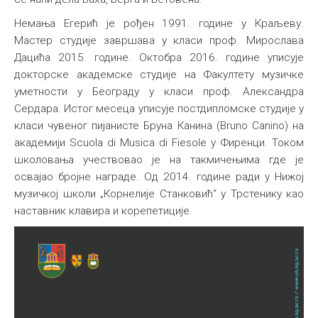
Међународна
Немања Егерић је рођен 1991. године у Краљеву.
Мастер студије завршава у класи проф. Мирослава
Дацића 2015. године. Октобра 2016. године уписује
докторске академске студије на Факултету музичке
уметности у Београду у класи проф. Александра
Сердара. Истог месеца уписује постдипломске студије у
класи чувеног пијанисте Бруна Канина (Bruno Canino) на
академији Scuola di Musica di Fiesole у Фиренци. Током
школовања учествовао је на такмичењима где је
освајао бројне награде. Од 2014. године ради у Нижој
музичкој школи „Корнелије Станковић“ у Трстенику као
наставник клавира и корепетиције.