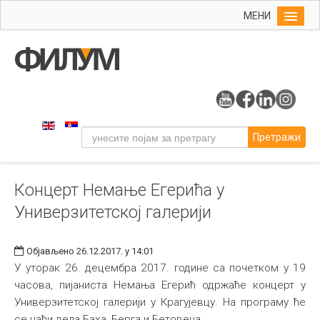
МЕНИ
Почетна
Упис
ФИЛУМ
Студије
Претражи
Наука
Уметност
Концерт Немање Егерића у
Музичка уметност
Универзитетској галерији
Примењена и ликовна уметност
Галерија
Објављено 26.12.2017. у 14:01
Издаваштво
У уторак 26. децембра 2017. године са почетком у 19
часова, пијаниста Немања Егерић одржаће концерт у
Библиотека
Универзитетској галерији у Крагујевцу. На програму ће
Студенти
се наћи дела Баха, Берга и Бетовена.