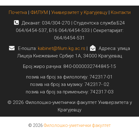
Почетна
|
ФИЛУМ
|
Универзитет у Крагујевцу
|
Контакти
Деканат: 034/304-270 | Студентска служба:Б24
064/6454-537, Б16 064/6454-533 | Секретаријат:
064/6454-531
E-пошта:
kabinet@filum.kg.ac.rs
|
Адреса: улица
Лицеја Кнежевине Србије 1А, 34000 Крагујевац
Број жиро рачуна: 840-0000032744845-15
позив на број за филологију: 742317-01
позив на број за музику: 742317- 02
позив на број за примењену: 742317-03
© 2026 Филолошко-уметнички факултет Универзитета у
Крагујевцу
© 2026
Филолошко-уметнички факултет