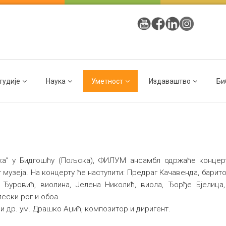
тудије
Наука
Уметност
Издаваштво
Би
ка” у Бидгошћу (Пољска), ФИЛУМ ансамбл одржаће концерт
г музеја. На концерту ће наступити: Предраг Качавенда, бари
Ђуровић, виолина, Јелена Николић, виола, Ђорђе Бјелица
ески рог и обоа.
 и др. ум. Драшко Аџић, композитор и диригент.