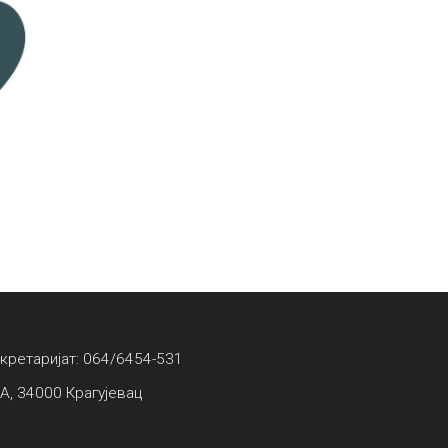
екретаријат: 064/6454-531
А, 34000 Крагујевац