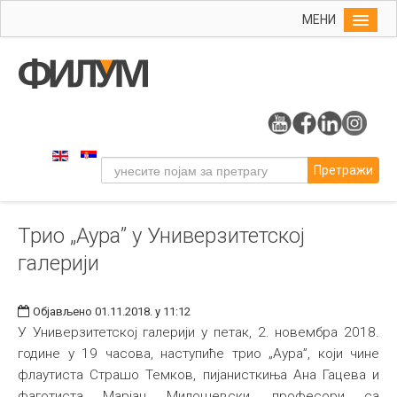
МЕНИ
Почетна
Упис
ФИЛУМ
Студије
Претражи
Наука
Уметност
Трио „Аура” у Универзитетској
Музичка уметност
галерији
Примењена и ликовна уметност
Галерија
Објављено 01.11.2018. у 11:12
Издаваштво
У Универзитетској галерији у петак, 2. новембра 2018.
године у 19 часова, наступиће трио „Аура”, који чине
Библиотека
флаутиста Страшо Темков, пијанисткиња Ана Гацева и
Студенти
фаготиста Марјан Милошевски, професори са