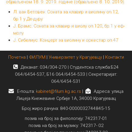
објављеном 18. 9. 2019. године (објављено 8. 10. 2019).
Међународна
Л. ван Бетовен: Соната за клавир и виолину on.12,
бр.1 у Де-дуру
Ј. Брамс: Соната за клавир и виолу оп.120, бр.1 у еф-
молу
Ј. Сибелиус: Концерт за виолину и оркестар оп.47
Почетна
|
ФИЛУМ
|
Универзитет у Крагујевцу
|
Контакти
Деканат: 034/304-270 | Студентска служба:Б24
064/6454-537, Б16 064/6454-533 | Секретаријат:
064/6454-531
E-пошта:
kabinet@filum.kg.ac.rs
|
Адреса: улица
Лицеја Кнежевине Србије 1А, 34000 Крагујевац
Број жиро рачуна: 840-0000032744845-15
позив на број за филологију: 742317-01
позив на број за музику: 742317- 02