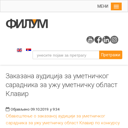
МЕНИ
Почетна
Упис
ФИЛУМ
Студије
Претражи
Наука
Уметност
Заказана аудиција за уметничког
Музичка уметност
сарадника за ужу уметничку област
Примењена и ликовна уметност
Клавир
Галерија
Издаваштво
Објављено 09.10.2019. у 9:34
Обавештење о заказаној аудицији за уметничког
Библиотека
сарадника за ужу уметничку област Клавир по конкурсу
Студенти