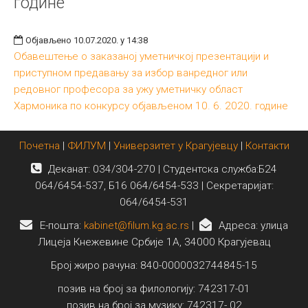
године
Међународна
Објављено 10.07.2020. у 14:38
Обавештење о заказаној уметничкој презентацији и
приступном предавању за избор ванредног или
редовног професора за ужу уметничку област
Хармоника по конкурсу објављеном 10. 6. 2020. године
Почетна
|
ФИЛУМ
|
Универзитет у Крагујевцу
|
Контакти
Деканат: 034/304-270 | Студентска служба:Б24
064/6454-537, Б16 064/6454-533 | Секретаријат:
064/6454-531
E-пошта:
kabinet@filum.kg.ac.rs
|
Адреса: улица
Лицеја Кнежевине Србије 1А, 34000 Крагујевац
Број жиро рачуна: 840-0000032744845-15
позив на број за филологију: 742317-01
позив на број за музику: 742317- 02