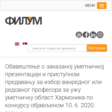
МЕНИ
Почетна
Упис
ФИЛУМ
Студије
Претражи
Наука
Уметност
Обавештење о заказаној уметничкој
Музичка уметност
презентацији и приступном
Примењена и ликовна уметност
предавању за избор ванредног или
Галерија
редовног професора за ужу
Издаваштво
уметничку област Хармоника по
Библиотека
конкурсу објављеном 10. 6. 2020.
Студенти