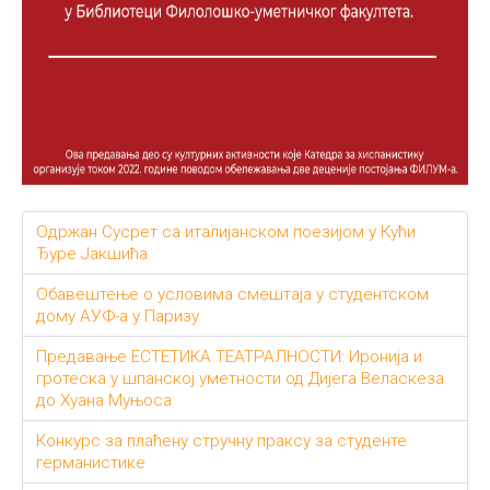
Одржан Сусрет са италијанском поезијом у Кући
Ђуре Јакшића
Обавештење о условима смештаја у студентском
дому АУФ-а у Паризу
Предавање ЕСТЕТИКА ТЕАТРАЛНОСТИ: Иронија и
гротеска у шпанској уметности од Дијега Веласкеза
до Хуана Муњоса
Конкурс за плаћену стручну праксу за студенте
германистикe