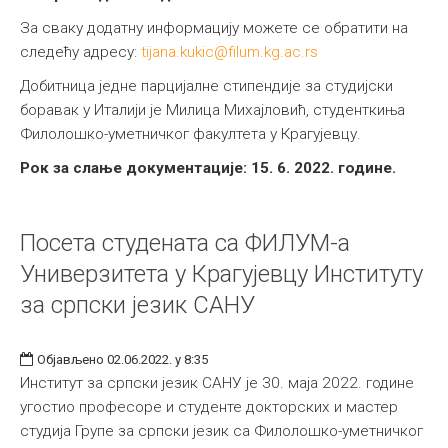
За сваку додатну информацију можете се обратити на
следећу адресу:
tijana.kukic@filum.kg.ac.rs
Добитница једне парцијалне стипендије за студијски
боравак у Италији је Милица Михајловић, студенткиња
Филолошко-уметничког факултета у Крагујевцу.
Рок за слање документације: 15. 6. 2022. године.
Посета студената са ФИЛУМ-а
Универзитета у Крагујевцу Институту
за српски језик САНУ
Објављено 02.06.2022. у 8:35
Институт за српски језик САНУ је 30. маја 2022. године
угостио професоре и студенте докторских и мастер
студија Групе за српски језик са Филолошко-уметничког