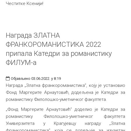
Честитке Ксенији!
Награда ЗЛАТНА
ФРАНКОРОМАНИСТИКА 2022
припала Катедри за романистику
ФИЛУМ-а
Објављено 03.06.2022. у 8:19
Награда „Златна франкороманистика”, коју је установио
Фонд Маргерите Арнаутовић, додељена је Катедри за
романистику Филолошко-уметничког факултета.
„Фонд Маргерите Арнаутовић” доделио је Катедри за
романистику Филолошко-уметничког факултета
Универзитета у Крагујевцу награду „Златна
франкороманистика”, која се додељује за изузетан