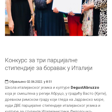
Конкурс за три парцијалне
стипендије за боравак у Италији
Објављено 02.06.2022. у 8:51
Школа италијанског језика и културе
DegustAbruzzo
која је смештена у регији Абруцо, у градићу Васто (Кјети),
древном римском граду који гледа на Јадранско море,
нуди ДВЕ парцијалне стипендије италијанског језика и
културе за студенте Италијанистике Филолошко-