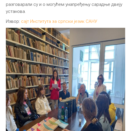
разговарали су и о могућем унапређењу сарадње двеју
установа.
Извор:
сајт Института за српски језик САНУ