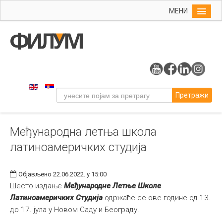
МЕНИ
Почетна
Упис
ФИЛУМ
Студије
Претражи
Наука
Уметност
Међународна летња школа
Издаваштво
латиноамеричких студија
Библиотека
Студенти
Објављено 22.06.2022. у 15:00
Међународна
Шесто издање
Међународне Летње Школе
Латиноамеричких Студија
одржаће се ове године од 13.
до 17. јула у Новом Саду и Београду.