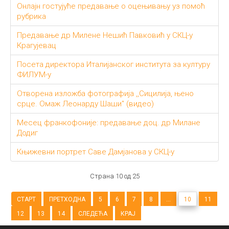
Онлајн гостујуће предавање о оцењивању уз помоћ
рубрика
Предавање др Милене Нешић Павковић у СКЦ-у
Крагујевац
Посета директора Италијанског института за културу
ФИЛУМ-у
Отворена изложба фотографија ,,Сицилија, њено
срце. Омаж Леонарду Шаши" (видео)
Месец франкофоније: предавање доц. др Милане
Додиг
Књижевни портрет Саве Дамјанова у СКЦ-у
Страна 10 од 25
СТАРТ
ПРЕТХОДНА
5
6
7
8
...
10
11
12
13
14
СЛЕДЕЋА
КРАЈ