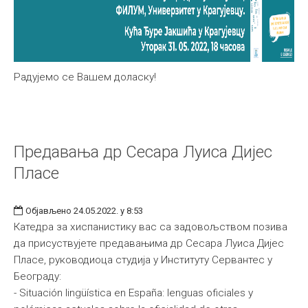
Радујемо се Вашем доласку!
Предавања др Сесара Луиса Дијес
Пласе
Објављено 24.05.2022. у 8:53
Катедра за хиспанистику вас са задовољством позива
да присуствујете предавањима др Сесара Луиса Дијес
Пласе, руководиоца студија у Институту Сервантес у
Београду:
- Situación lingüística en España: lenguas oficiales y