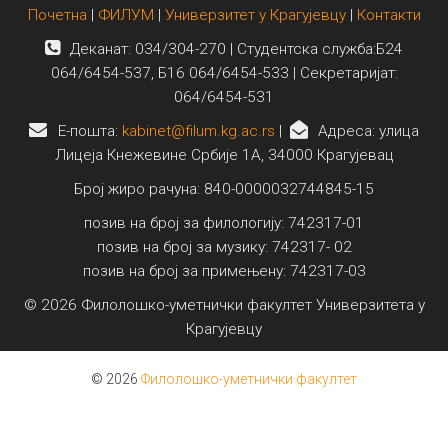
Почетна
|
ФИЛУМ
|
Универзитет у Крагујевцу
|
Контакти
Деканат: 034/304-270 | Студентска служба:Б24
064/6454-537, Б16 064/6454-533 | Секретаријат:
064/6454-531
E-пошта:
kabinet@filum.kg.ac.rs
|
Адреса: улица
Лицеја Кнежевине Србије 1А, 34000 Крагујевац
Број жиро рачуна: 840-0000032744845-15
позив на број за филологију: 742317-01
позив на број за музику: 742317- 02
позив на број за примењену: 742317-03
© 2026 Филолошко-уметнички факултет Универзитета у
Крагујевцу
© 2026
Филолошко-уметнички факултет