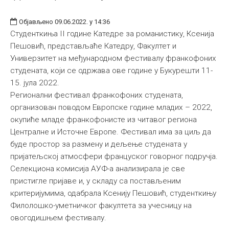
Објављено 09.06.2022. у 14:36
Студенткиња II године Катедре за романистику, Ксенија
Пешовић, представљаће Катедру, Факултет и
Универзитет на међународном фестивалу франкофоних
студената, који се одржава ове године у Букурешти 11-
15. јула 2022.
Регионални фестивал франкофоних студената,
организован поводом Европске године младих – 2022,
окупиће младе франкофонисте из читавог региона
Централне и Источне Европе. Фестивал има за циљ да
буде простор за размену и дељење студената у
пријатељској атмосфери француског говорног подручја.
Селекциона комисија АУФ-а анализирала је све
пристигле пријаве и, у складу са постављеним
критеријумима, одабрала Ксенију Пешовић, студенткињу
Филолошко-уметничког факултета за учесницу на
овогодишњем фестивалу.