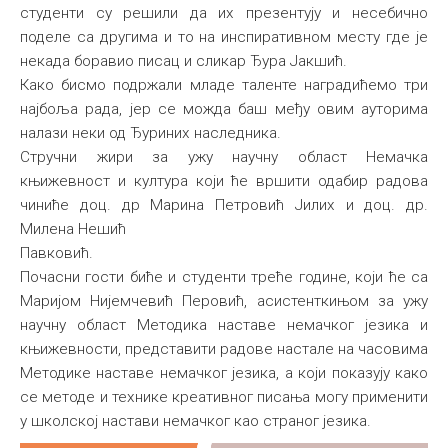
студенти су решили да их презентују и несебично
поделе са другима и то на инспиративном месту где је
некада боравио писац и сликар Ђура Јакшић.
Како бисмо подржали младе таленте наградићемо три
најбоља рада, јер се можда баш међу овим ауторима
налази неки од Ђуриних наследника.
Стручни жири за ужу научну област Немачка
књижевност и култура који ће вршити одабир радова
чиниће доц. др Марина Петровић Јилих и доц. др.
Милена Нешић
Павковић.
Почасни гости биће и студенти треће године, који ће са
Маријом Нијемчевић Перовић, асистенткињом за ужу
научну област Методика наставе немачког језика и
књижевности, представити радове настале на часовима
Методике наставе немачког језика, а који показују како
се методе и технике креативног писања могу применити
у школској настави немачког као страног језика.