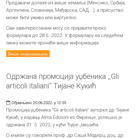
Предавачи долазе из више земаља (Мексико, Србија,
Аргентина, Словенија, Мађарска, САД,...), а присуство
може бити уживо или виртуелно.
Сви заинтересовани могу се пријавити преко
формулара до 28.6. 2022. У формулару на следећем
линку можете пронаћи више информација:
Више информација
Одржана промоција уџбеника ,,Gli
articoli italiani” Тијане Кукић
Објављено 20.06.2022. у 12:55
Промоција уџбеника “Gli articoli italiani” ауторке др Тијане
Кукић, у издању Alma Edizioni из Фиренце, успешно је
одржана 31. 5. 2022, у кући Ђуре Јакшића.
О књизи су говорили проф. др Саша Модерц, доц. др