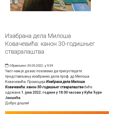
Изабрана дела Милоша
Ковачевића: канон 30-годишњег
стваралаштва
Објављено 30.05.2022. у 9:39
Част нам је да вас позовемо да присуствујете
представљању изабраних дела проф. др Милоша
Ковачевића. Промоција
Изабрана дела Милоша
Ковачевића
:
канон 30-годишњег стваралаштва
биће
одржана
1. јуна 2022. године у 18.00 часова у Кући Ђуре
Јакшића
.
Добро дошли!