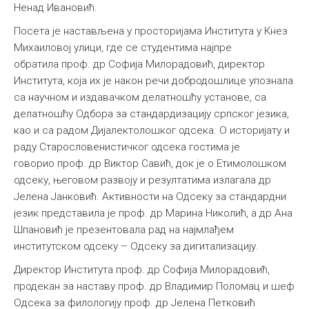
Ненад Ивановић.
Посета је настављена у просторијама Института у Кнез
Михаиловој улици, где се студентима најпре
обратила проф. др Софија Милорадовић, директор
Института, која их је након речи добродошлице упознала
са научном и издавачком делатношћу установе, са
делатношћу Одбора за стандардизацију српског језика,
као и са радом Дијалектолошког одсека. О историјату и
раду Старословенистичког одсека гостима је
говорио проф. др Виктор Савић, док је о Етимолошком
одсеку, његовом развоју и резултатима излагала др
Јелена Јанковић. Активности на Одсеку за стандардни
језик представила је проф. др Марина Николић, а др Ана
Шпановић је презентовала рад на најмлађем
институтском одсеку – Одсеку за дигитализацију.
Директор Института проф. др Софија Милорадовић,
продекан за наставу проф. др Владимир Поломац и шеф
Одсека за филологију проф. др Јелена Петковић