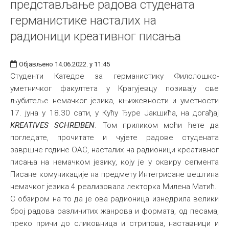
представљање радова студената
германистике насталих на
радионици креативног писања
Објављено 14.06.2022. у 11:45
Студенти Катедре за германистику Филолошко-
уметничког факултета у Крагујевцу позивају све
љубитеље немачког језика, књижевности и уметности
17. јуна у 18.30 сати, у Кућу Ђуре Јакшића, на догађај
KREATIVES SCHREIBEN
. Том приликом моћи ћете да
погледате, прочитате и чујете радове студената
завршне године ОАС, насталих на радионици креативног
писања на немачком језику, коју је у оквиру сегмента
Писане комуникације на предмету Интегрисане вештина
немачког језика 4 реализовала лекторка Милена Матић.
С обзиром на то да је ова радионица изнедрила велики
број радова различитих жанрова и формата, од песама,
преко причи до сликовница и стрипова, наставници и