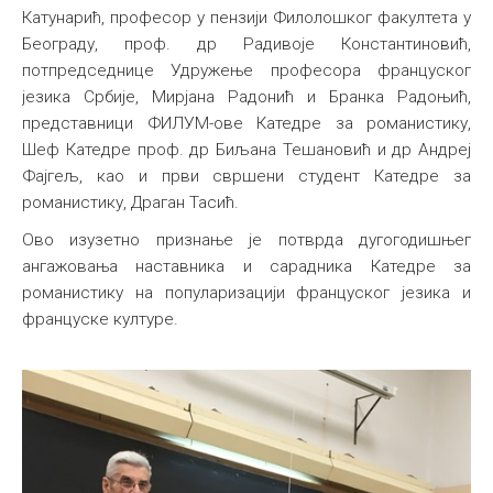
Катунарић, професор у пензији Филолошког факултета у
Београду, проф. др Радивоје Константиновић,
потпредседнице Удружење професора француског
језика Србије, Мирјана Радонић и Бранка Радоњић,
представници ФИЛУМ-ове Катедре за романистику,
Шеф Катедре проф. др Биљана Тешановић и др Андреј
Фајгељ, као и први свршени студент Катедре за
романистику, Драган Тасић.
Ово изузетно признање је потврда дугогодишњег
ангажовања наставника и сарадника Катедре за
романистику на популаризацији француског језика и
француске културе.