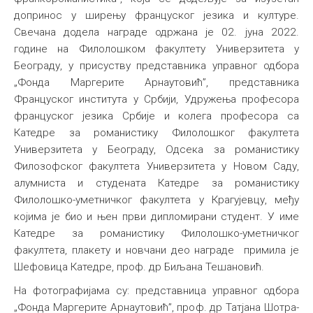
допринос у ширењу француског језика и културе.
Свечана додела награде одржана је 02. јуна 2022.
године на Филолошком факултету Универзитета у
Београду, у присуству представника управног одбора
„Фонда Маргерите Арнаутовић”, представника
Француског института у Србији, Удружења професора
француског језика Србије и колега професора са
Катедре за романистику Филолошког факултета
Универзитета у Београду, Одсека за романистику
Филозофског факултета Универзитета у Новом Саду,
алумниста и студената Катедре за романистику
Филолошко-уметничког факултета у Крагујевцу, међу
којима је био и њен први дипломирани студент. У име
Катедре за романистику Филолошко-уметничког
факултета, плакету и новчани део награде примила је
Шефовица Катедре, проф. др Биљана Тешановић.
На фотографијама су: представница управног одбора
„Фонда Маргерите Арнаутовић”, проф. др Татјана Шотра-