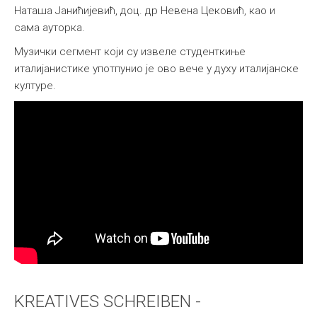
Наташа Јанићијевић, доц. др Невена Цековић, као и
сама ауторка.
Музички сегмент који су извеле студенткиње
италијанистике употпунио је ово вече у духу италијанске
културе.
KREATIVES SCHREIBEN -