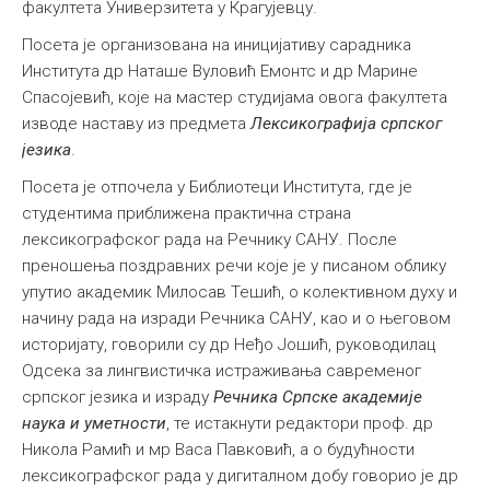
факултета Универзитета у Крагујевцу.
Посета је организована на иницијативу сарадника
Института др Наташе Вуловић Емонтс и др Марине
Спасојевић, које на мастер студијама овога факултета
изводе наставу из предмета
Лексикографија српског
језика
.
Посета је отпочела у Библиотеци Института, где је
студентима приближена практична страна
лексикографског рада на Речнику САНУ. После
преношења поздравних речи које је у писаном облику
упутио академик Милосав Тешић, о колективном духу и
начину рада на изради Речника САНУ, као и о његовом
историјату, говорили су др Неђо Јошић, руководилац
Одсека за лингвистичка истраживања савременог
српског језика и израду
Речника Српске академије
наука и уметности
, те истакнути редактори проф. др
Никола Рамић и мр Васа Павковић, а о будућности
лексикографског рада у дигиталном добу говорио је др