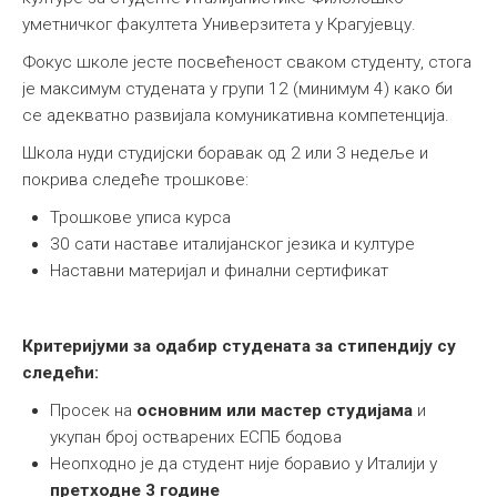
уметничког факултета Универзитета у Крагујевцу.
Фокус школе јесте посвећеност сваком студенту, стога
је максимум студената у групи 12 (минимум 4) како би
се адекватно развијала комуникативна компетенција.
Школа нуди студијски боравак од 2 или 3 недеље и
покрива следеће трошкове:
Трошкове уписа курса
30 сати наставе италијанског језика и културе
Наставни материјал и финални сертификат
Критеријуми за одабир студената за стипендију су
следећи:
Просек на
основним или мастер студијама
и
укупан број остварених ЕСПБ бодова
Неопходно је да студент није боравио у Италији у
претходне 3 године