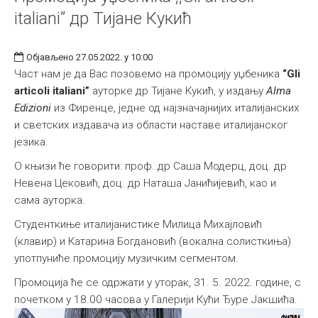
italiani” др Тијане Кукић
Објављено 27.05.2022. у 10:00
Част нам је да Вас позовемо на промоцију уџбеника
“Gli
articoli italiani”
ауторке др Тијане Кукић, у издању
Alma
Edizioni
из Фиренце, једне од најзначајнијих италијанских
и светских издавача из области наставе италијанског
језика.
О књизи ће говорити: проф. др Саша Модерц, доц. др
Невена Цековић, доц. др Наташа Јанићијевић, као и
сама ауторка.
Студенткиње италијанистике Милица Михајловић
(клавир) и Катарина Богдановић (вокална солисткиња)
употпуниће промоцију музичким сегментом.
Промоција ће се одржати у уторак, 31. 5. 2022. године, с
почетком у 18.00 часова у Галерији Кући Ђуре Јакшића.