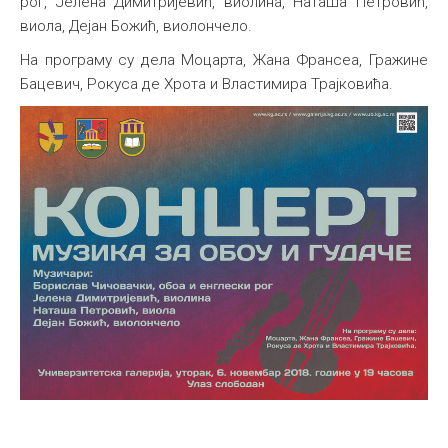
рог, Јелена Димитријевић, виолина, Наташа Петровић,
виола, Дејан Божић, виолончело.
Међународна
На програму су дела Моцарта, Жана Франсеа, Гражине
Бацевич, Рокуса де Хрота и Властимира Трајковића.