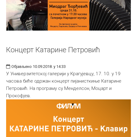
Концерт Катарине Петровић
Објављено 10.09.2018. у 14:33
У Универзитетској галерији у Крагујевцу, 17. 10. у 19
часова биће одржан концерт пијанисткиње Катарине
Петровић. На програму су Менделсон, Моцарт и
Прокофјев.