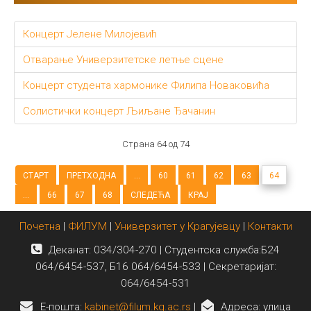
Концерт Јелене Милојевић
Отварање Универзитетске летње сцене
Концерт студента хармонике Филипа Новаковића
Солистички концерт Љиљане Ђачанин
Страна 64 од 74
СТАРТ
ПРЕТХОДНА
...
60
61
62
63
64
...
66
67
68
СЛЕДЕЋА
КРАЈ
Почетна
|
ФИЛУМ
|
Универзитет у Крагујевцу
|
Контакти
Деканат: 034/304-270 | Студентска служба:Б24
064/6454-537, Б16 064/6454-533 | Секретаријат:
064/6454-531
E-пошта:
kabinet@filum.kg.ac.rs
|
Адреса: улица