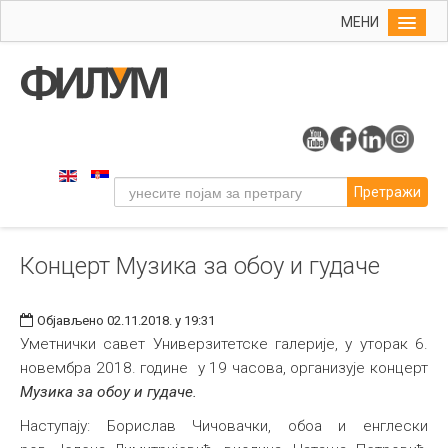
МЕНИ
Почетна
Упис
ФИЛУМ
Студије
Претражи
Наука
Уметност
Концерт Музика за обоу и гудаче
Музичка уметност
Примењена и ликовна уметност
Објављено 02.11.2018. у 19:31
Галерија
Уметнички савет Универзитетске галерије, у уторак 6.
новембра 2018. године у 19 часова, организује концерт
Издаваштво
Музика за обоу и гудаче.
Библиотека
Наступају: Борислав Чичовачки, обоа и енглески
Студенти