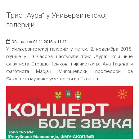
Трио „Аура” у Универзитетској
галерији
Објављено 01.11.2018. у 11:12
У Универзитетској галерији у петак, 2. новембра 2018.
године у 19 часова, наступиће трио „Аура”, који чине
флаутиста Страшо Темков, пијанисткиња Ана Гацева и
фаготиста Марјан Милошевски, професори са
Факултета музичке уметности из Скопља.