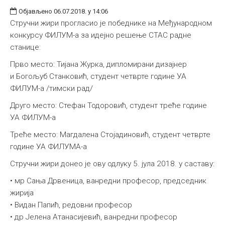
Објављено 06.07.2018. у 14:06
Стручни жири прогласио је победнике на Међународном
конкурсу ФИЛУМ-а за идејно решење СТАС радне
станице:
Прво место: Тијана Журка, дипломирани дизајнер
и Богољуб Станковић, студент четврте године УА
ФИЛУМ-а /тимски рад/
Друго место: Стефан Тодоровић, студент треће године
УА ФИЛУМ-а
Треће место: Магдалена Стојадиновић, студент четврте
године УА ФИЛУМА-а
Стручни жири донео је ову одлуку 5. јула 2018. у саставу:
• мр Сања Дрвеница, ванредни професор, председник
жирија
• Видан Папић, редовни професор
• др Јелена Атанасијевић, ванредни професор