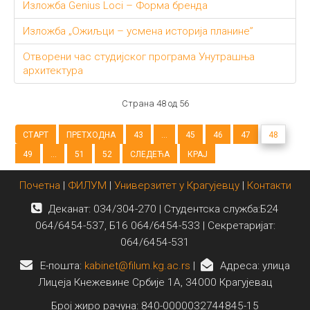
Изложба Genius Loci – Форма бренда
Изложба „Ожиљци – усмена историја планине”
Отворени час студијског програма Унутрашња
архитектура
Страна 48 од 56
СТАРТ
ПРЕТХОДНА
43
...
45
46
47
48
49
...
51
52
СЛЕДЕЋА
КРАЈ
Почетна
|
ФИЛУМ
|
Универзитет у Крагујевцу
|
Контакти
Деканат: 034/304-270 | Студентска служба:Б24
064/6454-537, Б16 064/6454-533 | Секретаријат:
064/6454-531
E-пошта:
kabinet@filum.kg.ac.rs
|
Адреса: улица
Лицеја Кнежевине Србије 1А, 34000 Крагујевац
Број жиро рачуна: 840-0000032744845-15