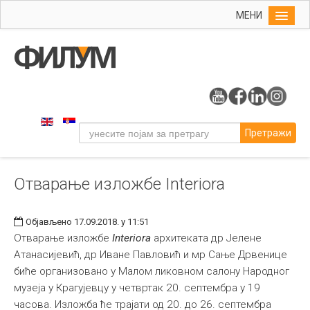
МЕНИ
Почетна
Упис
ФИЛУМ
Студије
Претражи
Наука
Уметност
Отварање изложбе Interiora
Музичка уметност
Примењена и ликовна уметност
Објављено 17.09.2018. у 11:51
Галерија
Отварање изложбе
Interiora
архитеката др Јелене
Атанасијевић, др Иване Павловић и мр Сање Дрвенице
Издаваштво
биће организовано у Малом ликовном салону Народног
Библиотека
музеја у Крагујевцу у четвртак 20. септембра у 19
часова. Изложба ће трајати од 20. до 26. септембра
Студенти