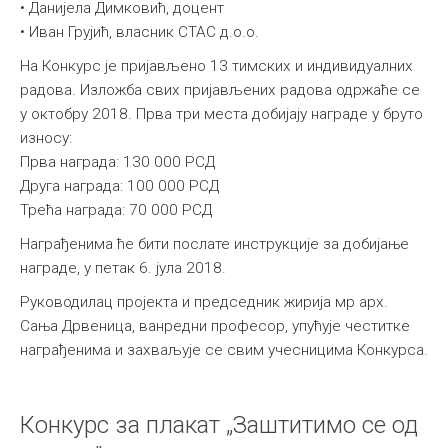
• Данијела Димковић, доцент
• Иван Грујић, власник СТАС д.о.о.
На Конкурс је пријављено 13 тимских и индивидуалних
радова. Изложба свих пријављених радова одржаће се
у октобру 2018. Прва три места добијају награде у бруто
износу:
Прва награда: 130 000 РСД
Друга награда: 100 000 РСД
Трећа награда: 70 000 РСД
Награђенима ће бити послате инструкције за добијање
награде, у петак 6. јула 2018.
Руководилац пројекта и председник жирија мр арх.
Сања Дрвеница, ванредни професор, упућује честитке
награђенима и захваљује се свим учесницима Конкурса.
Конкурс за плакат „Заштитимо се од