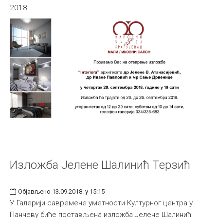
2018.
Међународна
Изложба Јелене Шалинић Терзић
Објављено 13.09.2018. у 15:15
У Галерији савремене уметности Културног центра у
Панчеву биће постављена изложба Јелене Шалинић