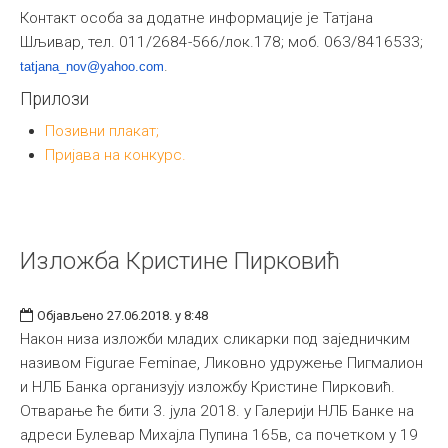
Контакт особа за додатне информације је Татјана
Шљивар, тел. 011/2684-566/лок.178; моб. 063/8416533;
.
tatjana_nov@yahoo.com
Прилози
Позивни плакат;
Пријава на конкурс.
Изложба Кристине Пирковић
Објављено 27.06.2018. у 8:48
Након низа изложби младих сликарки под заједничким
називом Figurae Feminae, Ликовно удружење Пигмалион
и НЛБ Банка организују изложбу Кристине Пирковић.
Отварање ће бити 3. јула 2018. у Галерији НЛБ Банке на
адреси Булевар Михајла Пупина 165в, са почетком у 19