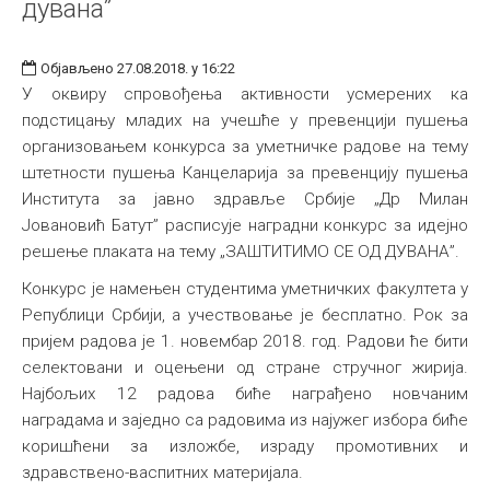
дувана”
Објављено 27.08.2018. у 16:22
У оквиру спровођења активности усмерених ка
подстицању младих на учешће у превенцији пушења
организовањем конкурса за уметничке радове на тему
штетности пушења Канцеларија за превенцију пушења
Института за јавно здравље Србије „Др Милан
Јовановић Батут” расписује наградни конкурс за идејно
решење плаката на тему „ЗАШТИТИМО СЕ ОД ДУВАНА”.
Конкурс је намењен студентима уметничких факултета у
Републици Србији, а учествовање је бесплатно. Рок за
пријем радова је 1. новембар 2018. год. Радови ће бити
селектовани и оцењени од стране стручног жирија.
Најбољих 12 радова биће награђено новчаним
наградама и заједно са радовима из најужег избора биће
коришћени за изложбе, израду промотивних и
здравствено-васпитних материјала.