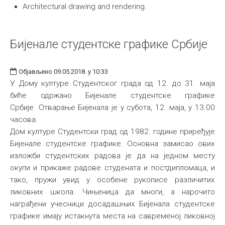
Architectural drawing and rendering.
Бијенале студентске графике Србије
Објављено 09.05.2018. у 10:33
У Дому културе Студентског града од 12. до 31. маја
биће одржано Бијенале студентске графике
Србије. Отварање Бијенала је у субота, 12. маја, у 13.00
часова.
Дом културе Студентски град од 1982. године приређује
Бијенале студентске графике. Основна замисао ових
изложби студентских радова је да на једном месту
окупи и прикаже радове студената и постдипломаца, и
тако, пружи увид у особене рукописе различитих
ликовних школа. Чињеница да многи, а нарочито
награђени учесници досадашњих Бијенала студентске
графике имају истакнута места на савременој ликовној