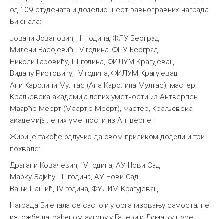
од 109 студената и доделио шест равноправних награда
Бијенала:
Јовани Јовановић, III година, ФЛУ Београд
Милени Васојевић, IV година, ФПУ Београд
Николи Гаровићу, III година, ФИЛУМ Крагујевац
Видану Ристовићу, IV година, ФИЛУМ Крагујевац
Ани Каролини Мултас (Ана Каролина Мултас), мастер,
Краљевска академија лепих уметности из Антверпен
Маарће Меерт (Маартје Меерт), мастер, Краљевска
академија лепих уметности из Антверпен
Жири је такође одлучио да овом приликом додели и три
похвале:
Драгани Ковачевић, IV година, АУ Нови Сад
Марку Зајићу, III година, АУ Нови Сад
Вањи Пашић, IV година, ФУЛИМ Крагујевац
Награда Бијенала се састоји у организовању самосталне
изложбе награђеном аутору у Галерији Дома културе