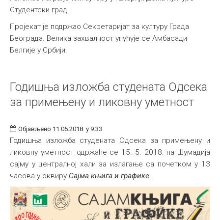
Студентски град.
Пројекат је подржао Секретаријат за културу Града
Београда. Велика захвалност упућује се Амбасади
Белгије у Србији.
Годишња изложба студената Одсека
за примењену и ликовну уметност
Објављено 11.05.2018. у 9:33
Годишња изложба студената Одсека за примењену и
ликовну уметност одржаће се 15. 5. 2018. на Шумадија
сајму у централној хали за излагање са почетком у 13
часова у оквиру
Сајма књига и графике
.