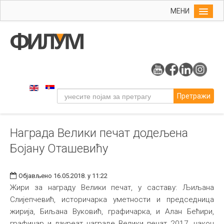
МЕНИ
Почетна
Упис
ФИЛУМ
Студије
Претражи
Наука
Уметност
Награда Велики печат додељена
Музичка уметност
Бојану Оташевићу
Примењена и ликовна уметност
Галерија
Објављено 16.05.2018. у 11:22
Издаваштво
Жири за награду Велики печат, у саставу: Љиљана
Слијепчевић, историчарка уметности и председница
Библиотека
жирија, Биљана Вуковић, графичарка, и Алан Бећири,
Студенти
графичар и лауреат награде Велики печат 2017, након