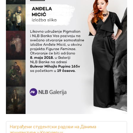
Награђени студентски радови на Данима
архитектуре у Крагујевцу