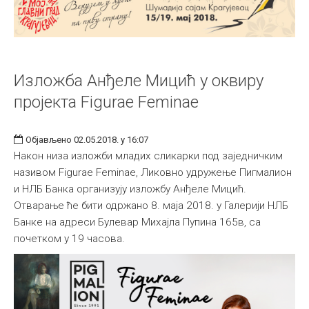
Изложба Анђеле Мицић у оквиру
пројекта Figurae Feminae
Објављено 02.05.2018. у 16:07
Након низа изложби младих сликарки под заједничким
називом Figurae Feminae, Ликовно удружење Пигмалион
и НЛБ Банка организују изложбу Анђеле Мицић.
Отварање ће бити одржано 8. маја 2018. у Галерији НЛБ
Банке на адреси Булевар Михајла Пупина 165в, са
почетком у 19 часова.