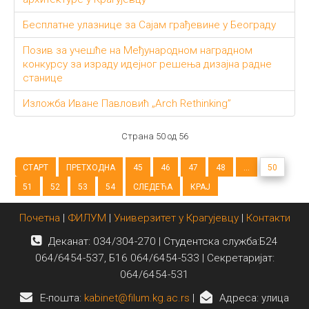
Бесплатне улазнице за Сајам грађевине у Београду
Позив за учешће на Међународном наградном
конкурсу за израду идејног решења дизајна радне
станице
Изложба Иване Павловић „Arch Rethinking”
Страна 50 од 56
СТАРТ
ПРЕТХОДНА
45
46
47
48
...
50
51
52
53
54
СЛЕДЕЋА
КРАЈ
Почетна
|
ФИЛУМ
|
Универзитет у Крагујевцу
|
Контакти
Деканат: 034/304-270 | Студентска служба:Б24
064/6454-537, Б16 064/6454-533 | Секретаријат:
064/6454-531
E-пошта:
kabinet@filum.kg.ac.rs
|
Адреса: улица