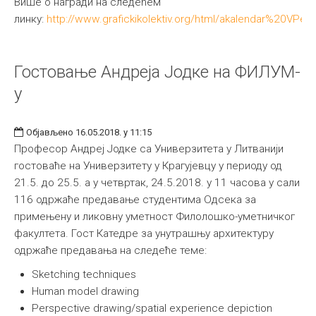
Више о награди на следећем
линку:
http://www.grafickikolektiv.org/html/akalendar%20VPe
Гостовање Андреја Јодке на ФИЛУМ-
у
Објављено 16.05.2018. у 11:15
Професор Андреј Јодке са Универзитета у Литванији
гостоваће на Универзитету у Крагујевцу у периоду од
21.5. до 25.5. а у четвртак, 24.5.2018. у 11 часова у сали
116 одржаће предавање студентима Одсека за
примењену и ликовну уметност Филолошко-уметничког
факултета. Гост Катедре за унутрашњу архитектуру
одржаће предавања на следеће теме:
Sketching techniques
Human model drawing
Perspective drawing/spatial experience depiction