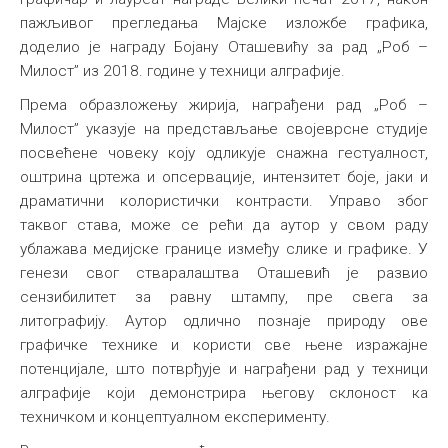
пажљивог прегледања Мајске изложбе графика,
Међународна
доделио је награду Бојану Оташевићу за рад „Роб –
Милост” из 2018. године у техници алграфије.
Према образложењу жирија, награђени рад „Роб –
Милост” указује на представљање својеврсне студије
посвећене човеку коју одликује снажна гестуалност,
оштрина цртежа и опсервације, интензитет боје, јаки и
драматични колористички контрасти. Управо због
таквог става, може се рећи да аутор у свом раду
ублажава медијске границе између слике и графике. У
генези свог стваралаштва Оташевић је развио
сензибилитет за равну штампу, пре свега за
литографију. Аутор одлично познаје природу ове
графичке технике и користи све њене изражајне
потенцијале, што потврђује и награђени рад у техници
алграфије који демонстрира његову склоност ка
техничком и концептуалном експерименту.