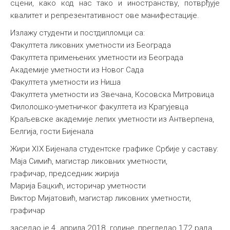
сцени, како код нас тако и иностранству, потврђује
квалитет и репрезентативност ове манифестације.
Излажу студенти и постдипломци са:
Факултета ликовних уметности из Београда
Факултета примењених уметности из Београда
Академије уметности из Новог Сада
Факултета уметности из Ниша
Факултета уметности из Звечана, Косовска Митровица
Филолошко-уметничког факултета из Крагујевца
Краљевске академије лепих уметности из Антверпена,
Белгија, гости Бијенала
Жири XIX Бијенала студентске графике Србије у саставу:
Маја Симић, магистар ликовних уметности,
графичар, председник жирија
Марија Бацкић, историчар уметности
Виктор Мијатовић, магистар ликовних уметности,
графичар
заседао је 4. априла 2018. године, прегледао 172 рада