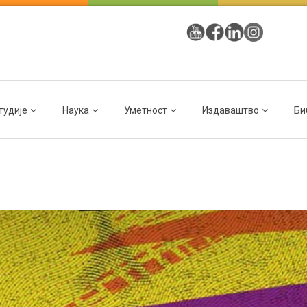
тудије
Наука
Уметност
Издаваштво
Би