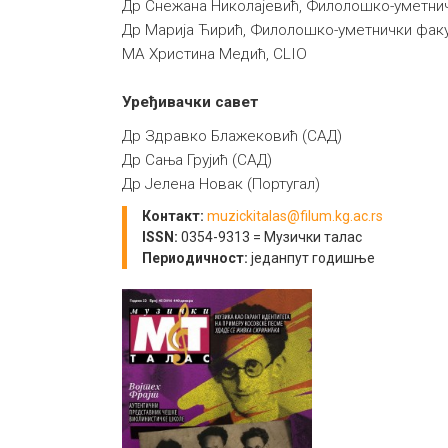
Др Снежана Николајевић, Филолошко-уметнич
Др Марија Ћирић, Филолошко-уметнички факу
МА Христина Медић, CLIO
Уређивачки савет
Др Здравко Блажековић (САД)
Др Сања Грујић (САД)
Др Јелена Новак (Португал)
Контакт:
muzickitalas@filum.kg.ac.rs
ISSN:
0354-9313 = Музички талас
Периодичност:
једанпут годишње