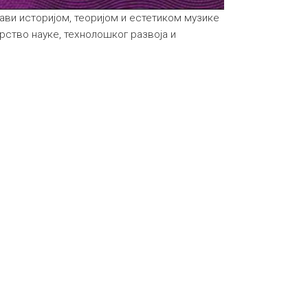
бави историјом, теоријом и естетиком музике
рство науке, технолошког развоја и