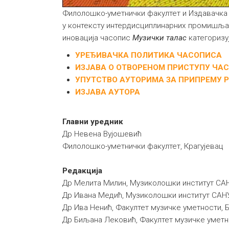
Филолошко-уметнички факултет и Издавачка 
у контексту интердисциплинарних промишљања
иновација часопис
Музички талас
категоризу
УРЕЂИВАЧКА ПОЛИТИКА ЧАСОПИСА
ИЗЈАВА О ОТВОРЕНОМ ПРИСТУПУ ЧА
УПУТСТВО АУТОРИМА ЗА ПРИПРЕМУ 
ИЗЈАВА АУТОРА
Главни уредник
Др Невена Вујошевић
Филолошко-уметнички факултет, Крагујевац
Редакција
Др Мелита Милин, Музиколошки институт СА
Др Ивана Медић, Музиколошки институт САН
Др Ива Ненић, Факултет музичке уметности, 
Др Биљана Лековић, Факултет музичке уметн