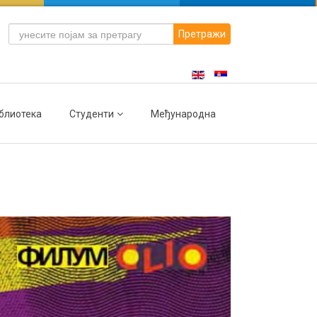
Претражи
блиотека
Студенти
Међународна