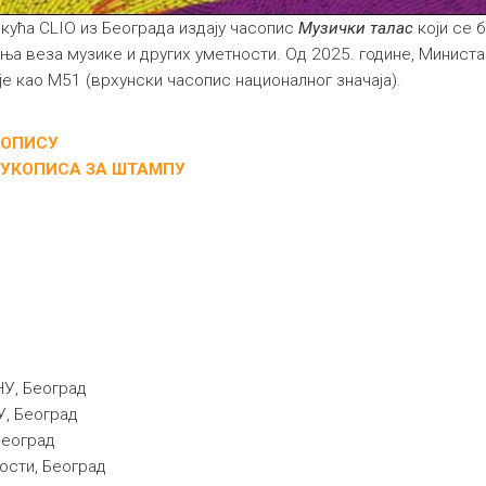
кућа CLIO из Београда издају часопис
Музички талас
који се 
 веза музике и других уметности. Од 2025. године, Министа
је као М51 (врхунски часопис националног значаја).
СОПИСУ
РУКОПИСА ЗА ШТАМПУ
НУ, Београд
У, Београд
Београд
ости, Београд