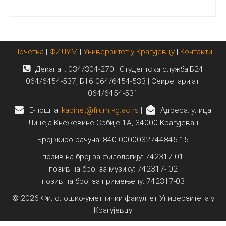
Почетна
|
ФИЛУМ
|
Универзитет у Крагујевцу
|
Контакти
Деканат: 034/304-270 | Студентска служба:Б24
064/6454-537, Б16 064/6454-533 | Секретаријат:
064/6454-531
E-пошта:
kabinet@filum.kg.ac.rs
|
Адреса: улица
Лицеја Кнежевине Србије 1А, 34000 Крагујевац
Број жиро рачуна: 840-0000032744845-15
позив на број за филологију: 742317-01
позив на број за музику: 742317- 02
позив на број за примењену: 742317-03
© 2026 Филолошко-уметнички факултет Универзитета у
Крагујевцу