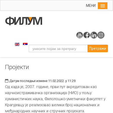
МЕНИ
Почетна
Упис
ФИЛУМ
Студије
Претражи
Наука
Уметност
Пројекти
Издаваштво
Библиотека
Датум последње измене 11.02.2022. у 11:29
Студенти
Од када је, 2007. године, први пут акредитован као
научноистраживачка организација (НИО) у пољу
Међународна
хуманистичких наука, Филолошко-уметнички факултет у
Крагујевцу је реализовао велики број националних и
међународних научних и стручних пројеката.