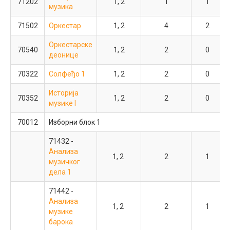
71202
1, 2
1
1
дела 1
музика
71502
Прорада
Оркестар
1, 2
4
2
оркестарског
Оркестарске
70542
материјала и
1, 2
1
2
70540
1, 2
2
0
деонице
читање с
листа
70322
Солфеђо 1
1, 2
2
0
70422
Солфеђо 1
1, 2
2
0
Историја
70352
1, 2
2
0
музике I
Историја
70452
1, 2
2
0
музике I
70012
Изборни блок 1
75292
Изборни блок 1Б (бира се 4 кредита)
71432 -
Анализа
70522 -
1, 2
2
1
1, 2
2
0
музичког
Камерни хор
дела 1
75452 -
71442 -
Дувачки
1, 2
2
0
Анализа
ансамбли
1, 2
2
1
музике
70462 -
барока