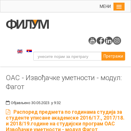
МЕНИ
Почетна
Упис
ФИЛУМ
Студије
Претражи
Наука
Уметност
ОАС - Извођачке уметности - модул:
Издаваштво
Фагот
Библиотека
Студенти
Објављено 30.05.2023. у 9:32
Међународна
Распоред предмета по годинама студија за
студенте уписане академске
2016/17., 2017/18.
и 2018/19.
године на студијски програм ОАС
Извођачке уметности - модул Фагот