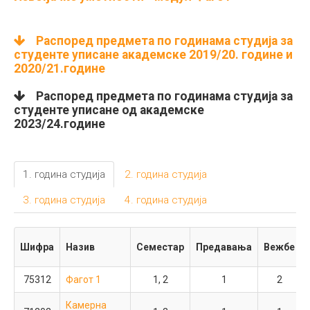
Распоред предмета по годинама студија за
студенте уписане академске 2019/20. године и
2020/21.године
1. година студија
Распоред предмета по годинама студија за
2. година студија
студенте уписане од академске
3. година студија
4. година студија
2023/24.године
Шифра
Назив
Семестар
Предавања
Вежбе
1. година студија
2. година студија
3. година студија
4. година студија
75302
Фагот 1
1, 2
2
1
70502
Оркестар
1, 2
3
2
Шифра
Назив
Семестар
Предавања
Вежбе
Камерна
70402
1, 2
1
1
музика
75312
Фагот 1
1, 2
1
2
Анализа
70432
музичког
Камерна
1, 2
2
1