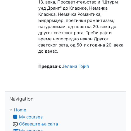
18. века, Просветитељство и "Штурм
унд Дранг" до Класике, Немачка
Класика, Немачка Романтика,
Бидермајер, поетички романтизам,
натурализам, од почетка 20. века до
другог светског рата, Трећи рајх и
време непосредно након Другог
светског рата, од 50-их година 20. века
до данас.
Предавач:
Јелена Гојић
Skip Navigation
Navigation
Home
My courses
Обавештења сајта
My courses