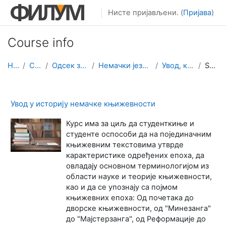
Иди на главни садржај
Нисте пријављени. (
Пријава
)
Course info
Home
Courses
Одсек за филологију
Немачки језик и књижевност
Увод, књижевност
Summary
Увод у историју немачке књижевности
Курс има за циљ да студенткиње и
студенте оспособи да на појединачним
књижевним текстовима утврде
карактеристике одређених епоха, да
овладају основном терминологијом из
области науке и теорије књижевности,
као и да се упознају са појмом
књижевних епоха: Од почетака до
дворске књижевности, од "Минезанга"
до "Мајстерзанга", од Реформације до