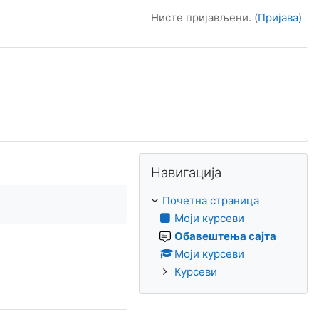
Нисте пријављени. (
Пријава
)
Прескочи Навигација
Навигација
Почетна страница
Моји курсеви
Обавештења сајта
Моји курсеви
Курсеви