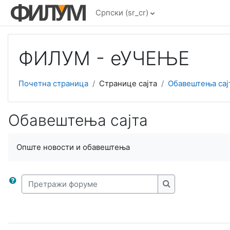
Иди на главни садржај
Српски ‎(sr_cr)‎
ФИЛУМ - еУЧЕЊЕ
Почетна страница
Странице сајта
Обавештења сај
Обавештења сајта
Опште новости и обавештења
Претражи форуме
Претражи фору