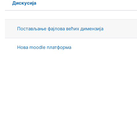
Дискусија
Статус
Списак дискусија. Приказује се 2 о
Постављање фајлова већих димензија
Нова moodle платформа