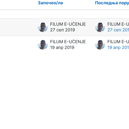
Започео/ла
Последња пор
д укупно 2 дискусије/а
FILUM E-UČENJE
FILUM E-
27 сеп 2019
27 сеп 20
FILUM E-UČENJE
FILUM E-
19 апр 2019
19 апр 20