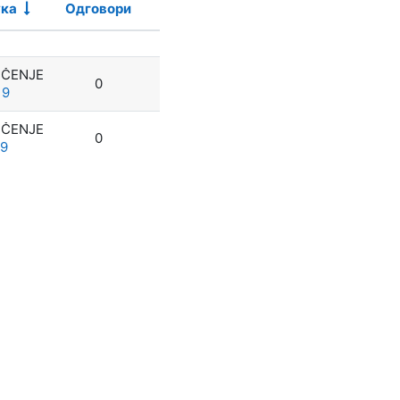
ука
Одговори
Акције
UČENJE
0
19
UČENJE
0
19