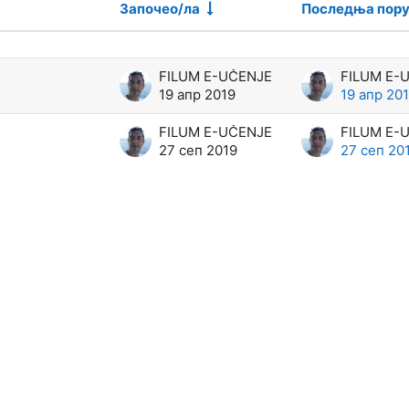
Започео/ла
Последња пор
д укупно 2 дискусије/а
FILUM E-UČENJE
FILUM E-
19 апр 2019
19 апр 20
FILUM E-UČENJE
FILUM E-
27 сеп 2019
27 сеп 20