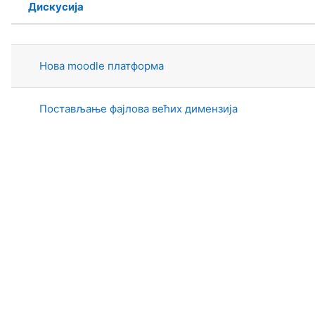
Дискусија
Статус
Списак дискусија. Приказује се 2 о
Нова moodle платформа
Постављање фајлова већих димензија