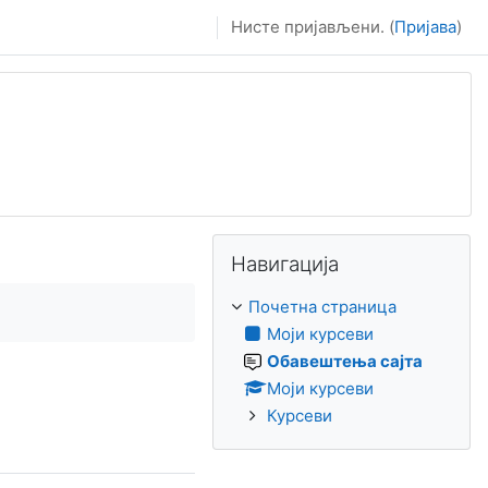
Нисте пријављени. (
Пријава
)
Прескочи Навигација
Навигација
Почетна страница
Моји курсеви
Обавештења сајта
Моји курсеви
Курсеви