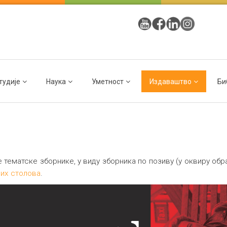
тудије
Наука
Уметност
Издаваштво
Би
 тематске зборнике, у виду зборника по позиву (у оквиру об
лих столова
.