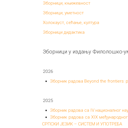
Зборници, књижевност
Зборници, уметност
Холокауст, сећање, култура
Зборници дидактика
Зборници у издању Филолошко-ум
2026
Зборник радова Beyond the frontiers: p
2025
Зборник радова са IV националног н
Зборник радова са XIX међународног 
СРПСКИ ЈЕЗИК – СИСТЕМ И УПОТРЕБА