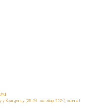
 SEM
у Крагујевцу (25‒26. октобар 2024), књига I