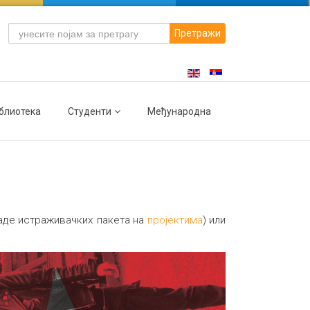
Претражи
блиотека
Студенти
Међународна
раде истраживачких пакета на
пројектима
) или