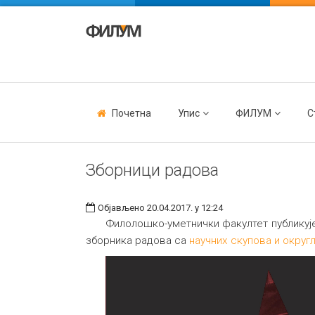
Почетна
Упис
ФИЛУМ
С
Зборници радова
Објављено 20.04.2017. у 12:24
Филолошко-уметнички факултет публикује
зборника радова са
научних скупова и округ