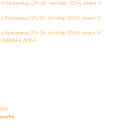
 Крагујевцу (25‒26. октобар 2024), књига II
Крагујевцу (25‒26. октобар 2024), књига III
 Крагујевцу (25‒26. октобар 2024), књига IV
 ГОДИШЊА ДОБА
 SEM
Нушића