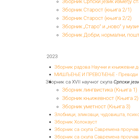
Зборник Српски језик између ст
Зборник Старост (књига 2/1)
Зборник Старост (књига 2/2)
Зборник „Старо” и „ново” у муз
Зборник Добри, нормални, пошт
2023
Зборник радова Научни и књижевни 
МИШЉЕЊЕ И ПРЕВОЂЕЊЕ - Преводи из ф
Зборник са XVII научног скупа
Српски јез
Зборник лингвистика (Књига 1)
Зборник књижевност (Књига 2)
Зборник уметност (Књига 3)
Злобници, зликовци, чудовишта, псих
Зборник Холокауст
Зборник са скупа Савремена проучава
Зборник са скупа Савремена проучав