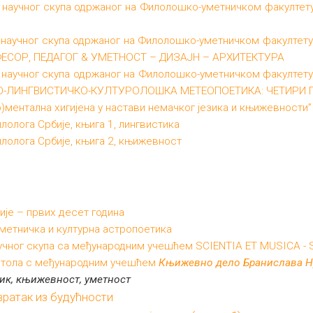
научног скупа одржаног на Филолошко-уметничком факултету у
научног скупа одржаног на Филолошко-уметничком факултету у 
ЕСОР, ПЕДАГОГ & УМЕТНОСТ – ДИЗАЈН – АРХИТЕКТУРА
научног скупа одржаног на Филолошко-уметничком факултету у
О-ЛИНГВИСТИЧКО-КУЛТУРОЛОШКА MЕТЕОПОЕТИКА: ЧЕТИРИ
)ментална хигијена у настави немачког језика и књижевности”
лолога Србије, књига 1, лингвистика
илолога Србије, књига 2, књижевност
ије – првих десет година
уметничка и културна астропоетика
аучног скупа са међународним учешћем SCIENTIA ET MUSICA -
 стола с међународним учешћем
Књижевно дело Бранислава 
зик, књижевност, уметност
ратак из будућности