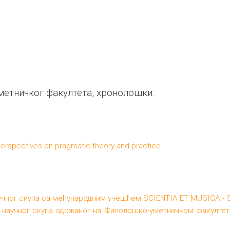
етничког факултета, хронолошки:
erspectives on pragmatic theory and practice
аучног скупа са међународним учешћем SCIENTIA ET MUSICA -
научног скупа одржаног на Филолошко-уметничком факултету 