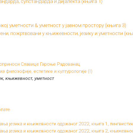
андарда, супстандарда и дијалекта (књига 1)
ичкој уметности & уметност у јавном простору (књига 3)
ени, пожртвовани у књижевности, језику и уметности (књи
доприноси Славице Гароње Радованац
илозофије, естетике и културологије (I)
ик, књижевност, уметност
опате
ња језика и књижевности одржаног 2022, књига 1, лингвисти
ања језика и књижевности одржаног 2022, књига 2, књижевно