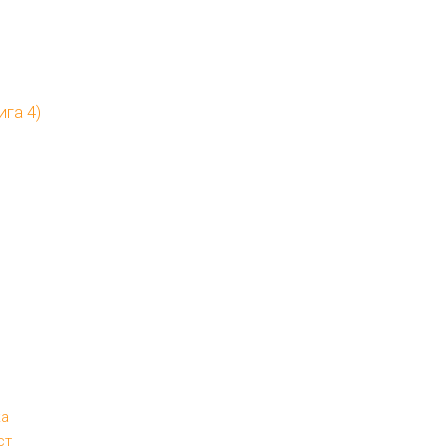
га 4)
ка
ст