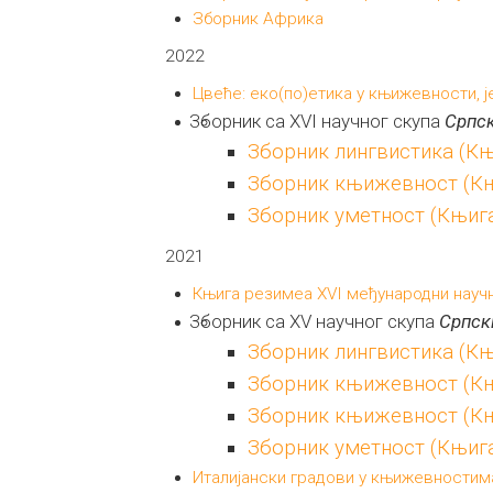
Зборник Африка
2022
Цвеће: еко(по)етика у књижевности, ј
Зборник са XVI научног скупа
Српск
Зборник лингвистика (Књ
Зборник књижевност (Књ
Зборник уметност (Књига
2021
Књига резимеа XVI међународни науч
Зборник са XV научног скупа
Српск
Зборник лингвистика (Књ
Зборник књижевност (Књ
Зборник књижевност (Књ
Зборник уметност (Књига
Италијански градови у књижевностима