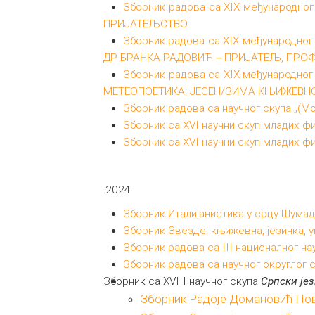
Зборник радова са XIX међународног 
ПРИЈАТЕЉСТВО
Зборник радова са XIX међународног 
ДР БРАНКА РАДОВИЋ ‒ ПРИЈАТЕЉ, ПРОФ
Зборник радова са XIX међународног 
МЕТЕОПОЕТИКА: ЈЕСЕН/ЗИМА КЊИЖЕВН
Зборник радова са научног скупа „(Мо
Зборник са XVI научни скуп младих фи
Зборник са XVI научни скуп младих ф
2024
Зборник Италијанистика у срцу Шумад
Зборник Звезде: књижевна, језичка, 
Зборник радова са III националног н
Зборник радова са научног округлог
Зборник са XVIII научног скупа
Српски је
Зборник Радоје Домановић Пов