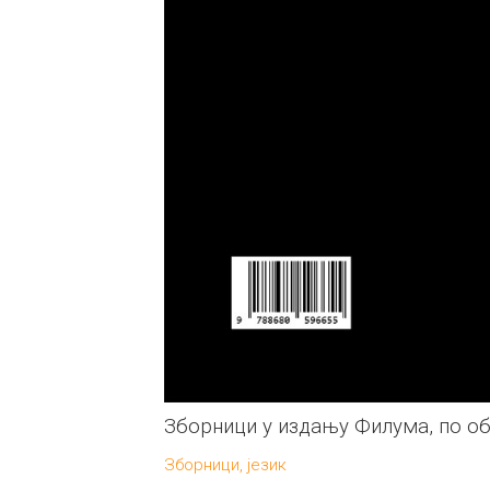
Зборници у издању Филума, по о
Зборници, језик